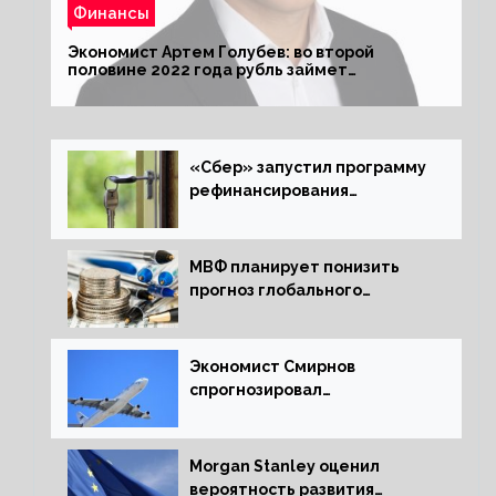
Финансы
Экономист Артем Голубев: во второй
половине 2022 года рубль займет
комфортный курс
«Сбер» запустил программу
рефинансирования
ипотечных займов
МВФ планирует понизить
прогноз глобального
экономического роста в
следующем отчете
Экономист Смирнов
спрогнозировал
подорожание авиабилетов в
России
Morgan Stanley оценил
вероятность развития