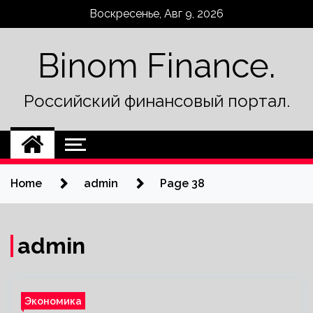
Skip
Воскресенье, Авг 9, 2026
to
content
Binom Finance.
Российский финансовый портал.
Home
admin
Page 38
admin
Экономика