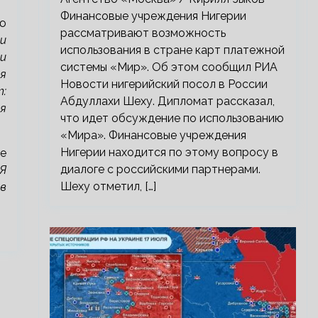
Финансовые учреждения Нигерии
ю
рассматривают возможность
 и
использования в стране карт платежной
ни
системы «Мир». Об этом сообщил РИА
я
Новости нигерийский посол в России
:
Абдуллахи Шеху. Дипломат рассказал,
я
что идет обсуждение по использованию
«Мира». Финансовые учреждения
Нигерии находится по этому вопросу в
е
диалоге с российскими партнерами.
Я
Шеху отметил, […]
ов