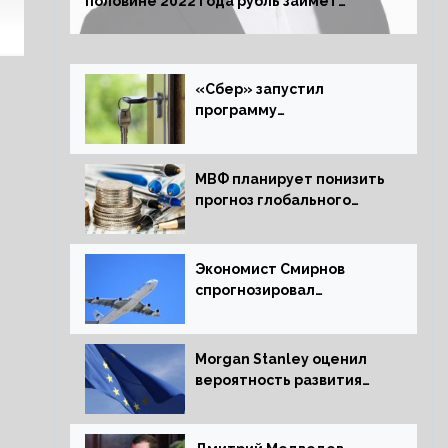
половине 2022 года рубль займет
комфортный курс
«Сбер» запустил
программу
рефинансирования
ипотечных займов
МВФ планирует понизить
прогноз глобального
экономического роста в
следующем отчете
Экономист Смирнов
спрогнозировал
подорожание
авиабилетов в России
Morgan Stanley оценил
вероятность развития
рецессии в ЕС