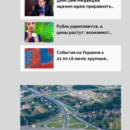
Дмитрий Медведев
оценил идею приравнять
детей Сталинграда к
блокадникам
Рубль укрепляется, а
цены растут: экономист
объяснил влияние
падающего доллара на
рынок РФ
События на Украине к
21:00 16 июля: крупные
потери ВСУ под
Северском, Киев
обстреливает Донбасс из
HIMARS