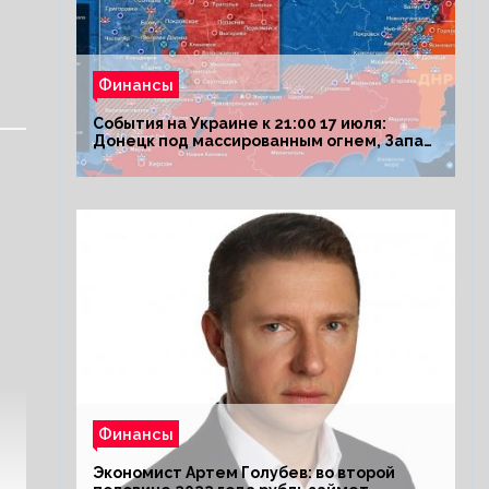
Финансы
События на Украине к 21:00 17 июля:
Донецк под массированным огнем, Запад
поставил Киеву ультиматум
Финансы
Экономист Артем Голубев: во второй