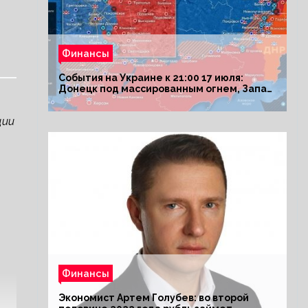
Финансы
События на Украине к 21:00 17 июля:
Донецк под массированным огнем, Запад
поставил Киеву ультиматум
ции
Финансы
Экономист Артем Голубев: во второй