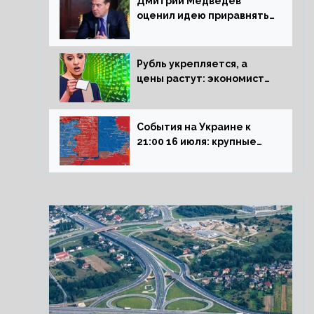
Дмитрий Медведев
оценил идею приравнять
детей Сталинграда к
блокадникам
Рубль укрепляется, а
цены растут: экономист
объяснил влияние
падающего доллара на
рынок РФ
События на Украине к
21:00 16 июля: крупные
потери ВСУ под
Северском, Киев
обстреливает Донбасс из
HIMARS