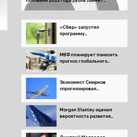
половине 2022 года рубль займет
комфортный курс
«Сбер» запустил
программу
рефинансирования
ипотечных займов
МВФ планирует понизить
прогноз глобального
экономического роста в
следующем отчете
Экономист Смирнов
спрогнозировал
подорожание
авиабилетов в России
Morgan Stanley оценил
вероятность развития
рецессии в ЕС