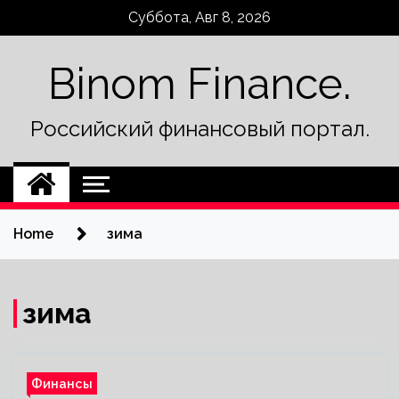
Skip
Суббота, Авг 8, 2026
to
content
Binom Finance.
Российский финансовый портал.
Home
зима
зима
Финансы