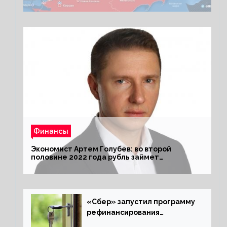
Киеву ультиматум
Финансы
Экономист Артем Голубев: во второй
половине 2022 года рубль займет
комфортный курс
«Сбер» запустил программу
рефинансирования
ипотечных займов