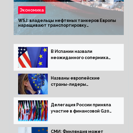
Экономика
WSJ: владельцы нефтяных танкеров Европы
наращивают транспортировку
из РФ до санкций
В Испании назвали
неожиданного соперника
США и Европы
Названы европейские
страны-лидеры
по заморозке российских
активов
Делегация России приняла
участие в финансовой G20
в составе Минфина и ЦБ
СМИ: Финляндия может