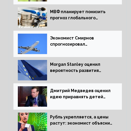
МВФ планирует понизить
прогноз глобального
экономического роста в
следующем отчете
Экономист Смирнов
спрогнозировал
подорожание авиабилетов в
России
Morgan Stanley оценил
вероятность развития
рецессии в ЕС
Дмитрий Медведев оценил
идею приравнять детей
Сталинграда к блокадникам
Рубль укрепляется, а цены
растут: экономист объяснил
влияние падающего доллара