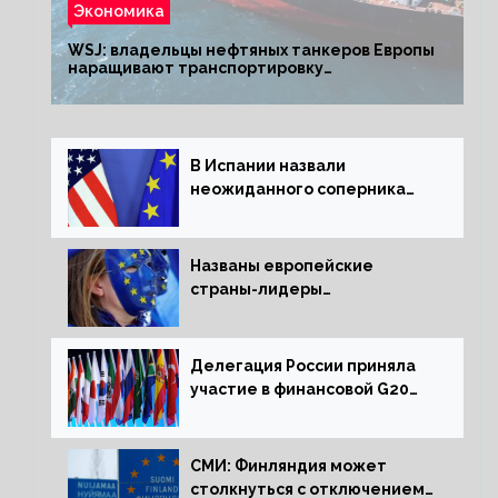
Экономика
WSJ: владельцы нефтяных танкеров Европы
наращивают транспортировку
из РФ до санкций
В Испании назвали
неожиданного соперника
США и Европы
Названы европейские
страны-лидеры
по заморозке российских
активов
Делегация России приняла
участие в финансовой G20
в составе Минфина и ЦБ
СМИ: Финляндия может
столкнуться с отключением