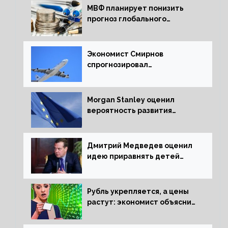
МВФ планирует понизить
прогноз глобального
экономического роста в
следующем отчете
Экономист Смирнов
спрогнозировал
подорожание авиабилетов в
России
Morgan Stanley оценил
вероятность развития
рецессии в ЕС
Дмитрий Медведев оценил
идею приравнять детей
Сталинграда к блокадникам
Рубль укрепляется, а цены
растут: экономист объяснил
влияние падающего доллара
на рынок РФ