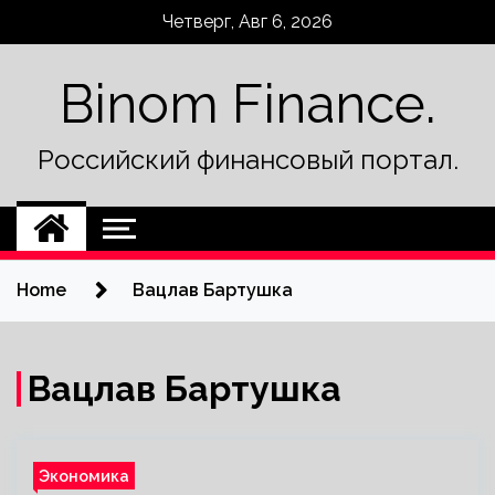
Skip
Четверг, Авг 6, 2026
to
content
Binom Finance.
Российский финансовый портал.
Home
Вацлав Бартушка
Вацлав Бартушка
Экономика