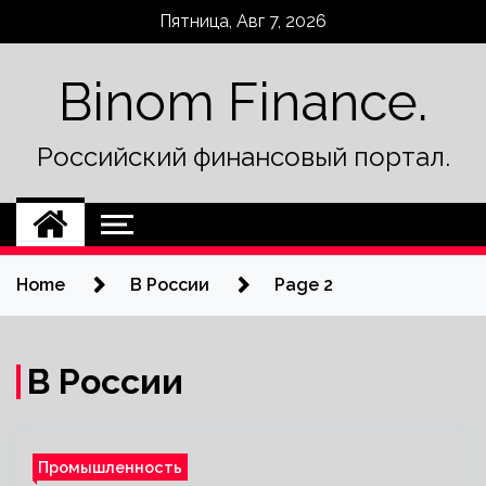
Skip
Пятница, Авг 7, 2026
to
content
Binom Finance.
Российский финансовый портал.
Home
В России
Page 2
В России
Промышленность