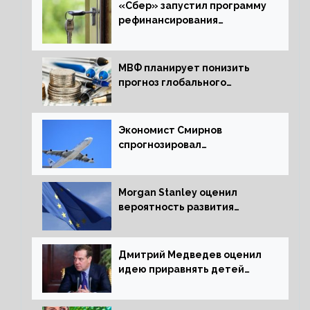
«Сбер» запустил программу
рефинансирования
ипотечных займов
МВФ планирует понизить
прогноз глобального
экономического роста в
следующем отчете
Экономист Смирнов
спрогнозировал
подорожание авиабилетов в
России
Morgan Stanley оценил
вероятность развития
рецессии в ЕС
Дмитрий Медведев оценил
идею приравнять детей
Сталинграда к блокадникам