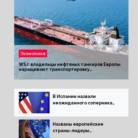
Экономика
WSJ: владельцы нефтяных танкеров Европы
наращивают транспортировку
из РФ до санкций
В Испании назвали
неожиданного соперника
США и Европы
Названы европейские
страны-лидеры
по заморозке российских