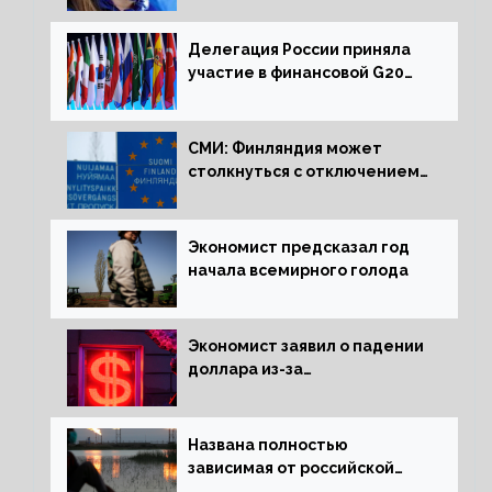
активов
Делегация России приняла
участие в финансовой G20
в составе Минфина и ЦБ
СМИ: Финляндия может
столкнуться с отключением
электроэнергии зимой
Экономист предсказал год
начала всемирного голода
Экономист заявил о падении
доллара из-за
антироссийских санкций
Названа полностью
зависимая от российской
нефти страна