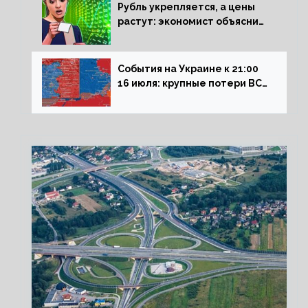
Рубль укрепляется, а цены
растут: экономист объяснил
влияние падающего доллара
на рынок РФ
События на Украине к 21:00
16 июля: крупные потери ВСУ
под Северском, Киев
обстреливает Донбасс из
HIMARS