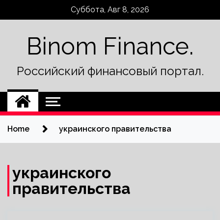
Skip
Суббота, Авг 8, 2026
to
content
Binom Finance.
Российский финансовый портал.
Home
украинского правительства
украинского
правительства