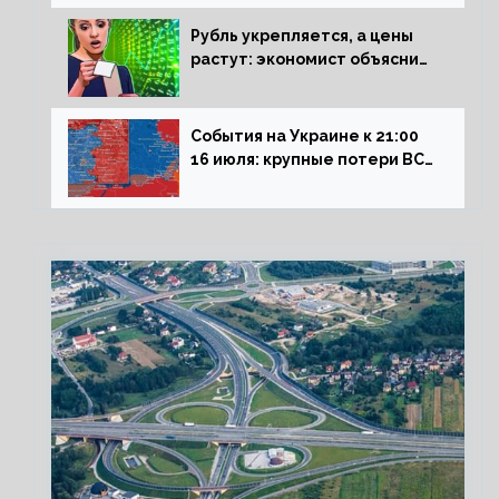
Рубль укрепляется, а цены
растут: экономист объяснил
влияние падающего доллара
на рынок РФ
События на Украине к 21:00
16 июля: крупные потери ВСУ
под Северском, Киев
обстреливает Донбасс из
HIMARS