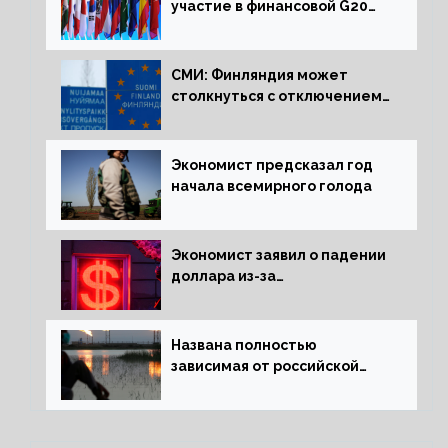
участие в финансовой G20
в составе Минфина и ЦБ
СМИ: Финляндия может
столкнуться с отключением
электроэнергии зимой
Экономист предсказал год
начала всемирного голода
Экономист заявил о падении
доллара из-за
антироссийских санкций
Названа полностью
зависимая от российской
нефти страна