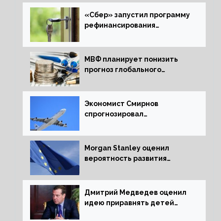
«Сбер» запустил программу
рефинансирования
ипотечных займов
МВФ планирует понизить
прогноз глобального
экономического роста в
следующем отчете
Экономист Смирнов
спрогнозировал
подорожание авиабилетов в
России
Morgan Stanley оценил
вероятность развития
рецессии в ЕС
Дмитрий Медведев оценил
идею приравнять детей
Сталинграда к блокадникам