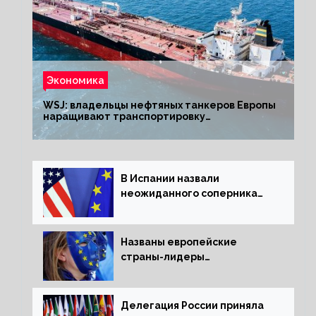
Экономика
WSJ: владельцы нефтяных танкеров Европы
наращивают транспортировку
из РФ до санкций
В Испании назвали
неожиданного соперника
США и Европы
Названы европейские
страны-лидеры
по заморозке российских
активов
Делегация России приняла