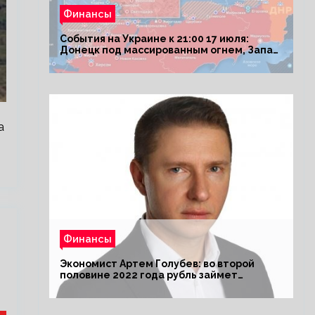
Финансы
События на Украине к 21:00 17 июля:
Донецк под массированным огнем, Запад
поставил Киеву ультиматум
а
Финансы
Экономист Артем Голубев: во второй
половине 2022 года рубль займет
комфортный курс