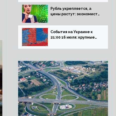
блокадникам
Рубль укрепляется, а
цены растут: экономист
объяснил влияние
падающего доллара на
рынок РФ
События на Украине к
21:00 16 июля: крупные
потери ВСУ под
Северском, Киев
обстреливает Донбасс из
HIMARS