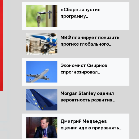
«Сбер» запустил
программу
рефинансирования
ипотечных займов
МВФ планирует понизить
прогноз глобального
экономического роста в
следующем отчете
Экономист Смирнов
спрогнозировал
подорожание
авиабилетов в России
Morgan Stanley оценил
вероятность развития
рецессии в ЕС
Дмитрий Медведев
оценил идею приравнять
детей Сталинграда к