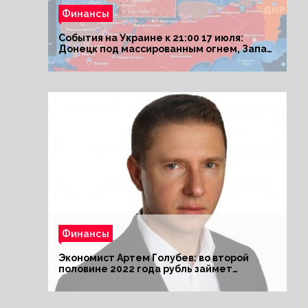
Финансы
События на Украине к 21:00 17 июля:
Донецк под массированным огнем, Запад
поставил Киеву ультиматум
Финансы
Экономист Артем Голубев: во второй
половине 2022 года рубль займет
комфортный курс