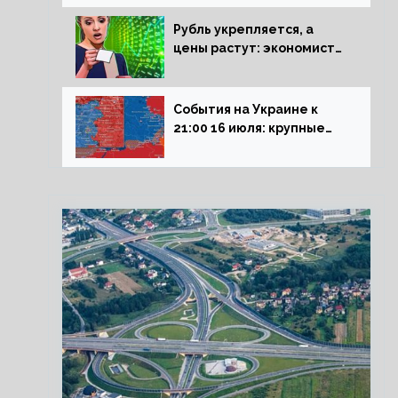
блокадникам
Рубль укрепляется, а
цены растут: экономист
объяснил влияние
падающего доллара на
рынок РФ
События на Украине к
21:00 16 июля: крупные
потери ВСУ под
Северском, Киев
обстреливает Донбасс из
HIMARS