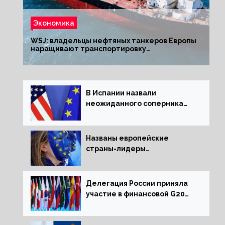
Экономика
WSJ: владельцы нефтяных танкеров Европы
наращивают транспортировку
из РФ до санкций
В Испании назвали
неожиданного соперника
США и Европы
Названы европейские
страны-лидеры
по заморозке российских
активов
Делегация России приняла
участие в финансовой G20
в составе Минфина и ЦБ