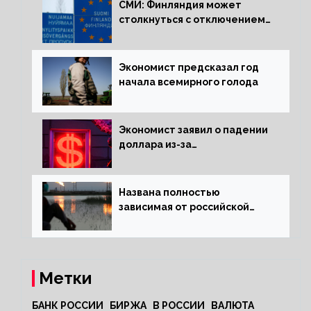
СМИ: Финляндия может
столкнуться с отключением
электроэнергии зимой
Экономист предсказал год
начала всемирного голода
Экономист заявил о падении
доллара из-за
антироссийских санкций
Названа полностью
зависимая от российской
нефти страна
Метки
БАНК РОССИИ
БИРЖА
В РОССИИ
ВАЛЮТА