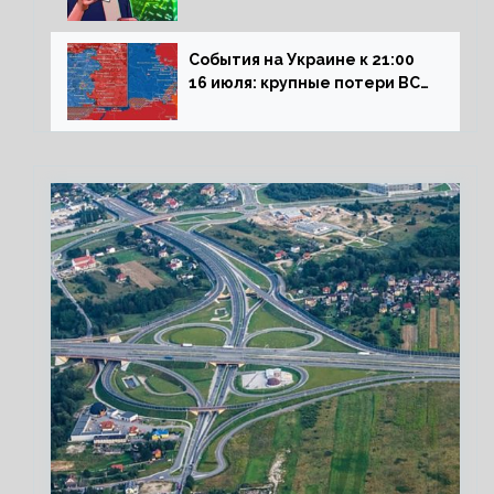
влияние падающего доллара
на рынок РФ
События на Украине к 21:00
16 июля: крупные потери ВСУ
под Северском, Киев
обстреливает Донбасс из
HIMARS