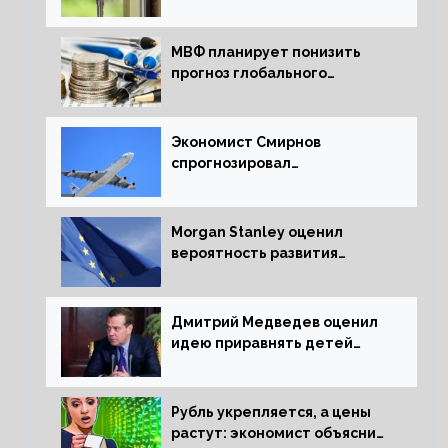
ипотечных займов
МВФ планирует понизить
прогноз глобального
экономического роста в
следующем отчете
Экономист Смирнов
спрогнозировал
подорожание авиабилетов в
России
Morgan Stanley оценил
вероятность развития
рецессии в ЕС
Дмитрий Медведев оценил
идею приравнять детей
Сталинграда к блокадникам
Рубль укрепляется, а цены
растут: экономист объяснил