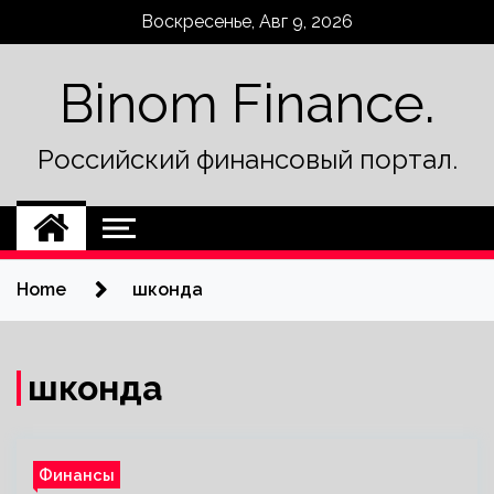
Skip
Воскресенье, Авг 9, 2026
to
content
Binom Finance.
Российский финансовый портал.
Home
шконда
шконда
Финансы