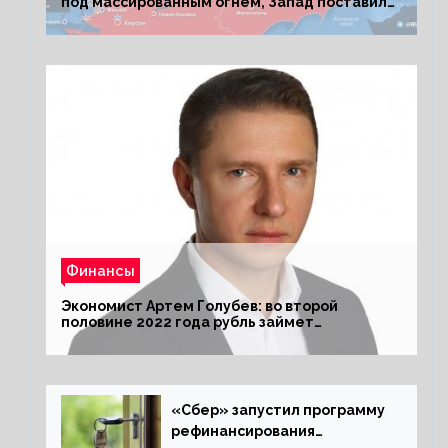
под массированным огнем, Запад поставил
Киеву ультиматум
Финансы
Экономист Артем Голубев: во второй
половине 2022 года рубль займет
комфортный курс
«Сбер» запустил программу
рефинансирования