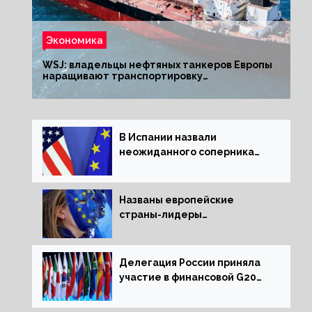
Экономика
WSJ: владельцы нефтяных танкеров Европы
наращивают транспортировку
из РФ до санкций
В Испании назвали
неожиданного соперника
США и Европы
Названы европейские
страны-лидеры
по заморозке российских
активов
Делегация России приняла
участие в финансовой G20
в составе Минфина и ЦБ