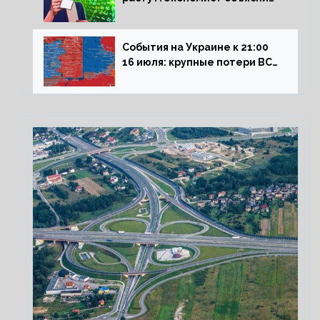
влияние падающего доллара
на рынок РФ
События на Украине к 21:00
16 июля: крупные потери ВСУ
под Северском, Киев
обстреливает Донбасс из
HIMARS