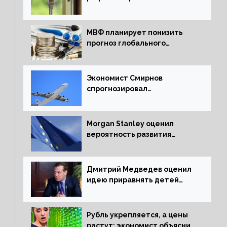
ипотечных займов
МВФ планирует понизить
прогноз глобального
экономического роста в
следующем отчете
Экономист Смирнов
спрогнозировал
подорожание авиабилетов в
России
Morgan Stanley оценил
вероятность развития
рецессии в ЕС
Дмитрий Медведев оценил
идею приравнять детей
Сталинграда к блокадникам
Рубль укрепляется, а цены
растут: экономист объяснил