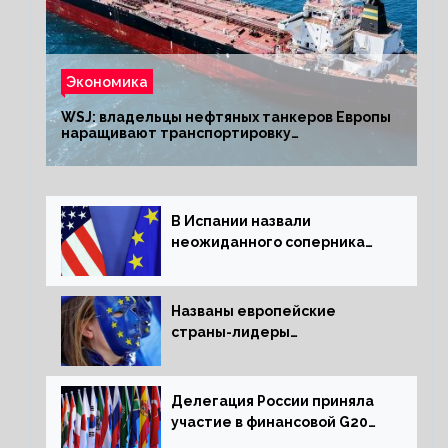
Экономика
WSJ: владельцы нефтяных танкеров Европы
наращивают транспортировку
из РФ до санкций
В Испании назвали
неожиданного соперника
США и Европы
Названы европейские
страны-лидеры
по заморозке российских
активов
Делегация России приняла
участие в финансовой G20
в составе Минфина и ЦБ