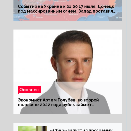
События на Украине к 21:00 17 июля: Донецк
под массированным огнем, Запад поставил
Киеву ультиматум
Финансы
Экономист Артем Голубев: во второй
половине 2022 года рубль займет
комфортный курс
«Сбер» запустил программу