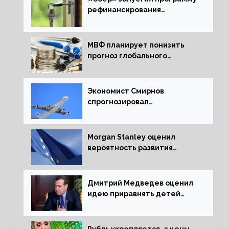
рефинансирования
ипотечных займов
МВФ планирует понизить
прогноз глобального
экономического роста в
следующем отчете
Экономист Смирнов
спрогнозировал
подорожание авиабилетов в
России
Morgan Stanley оценил
вероятность развития
рецессии в ЕС
Дмитрий Медведев оценил
идею приравнять детей
Сталинграда к блокадникам