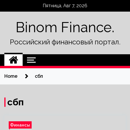
Skip
Пятница, Авг 7, 2026
to
content
Binom Finance.
Российский финансовый портал.
Home
сбп
сбп
Финансы