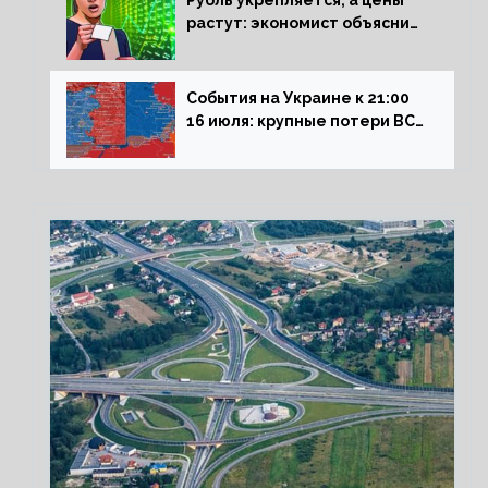
Рубль укрепляется, а цены
растут: экономист объяснил
влияние падающего доллара
на рынок РФ
События на Украине к 21:00
16 июля: крупные потери ВСУ
под Северском, Киев
обстреливает Донбасс из
HIMARS