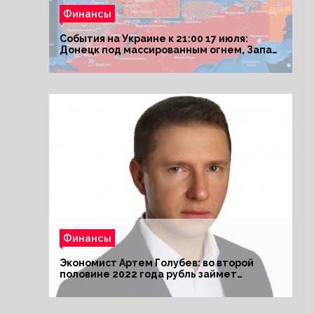
Финансы
События на Украине к 21:00 17 июля:
Донецк под массированным огнем, Запад
поставил Киеву ультиматум
Финансы
Экономист Артем Голубев: во второй
половине 2022 года рубль займет
комфортный курс