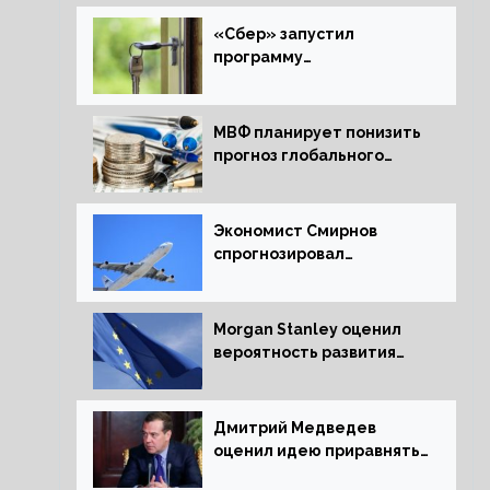
«Сбер» запустил
программу
рефинансирования
ипотечных займов
МВФ планирует понизить
прогноз глобального
экономического роста в
следующем отчете
Экономист Смирнов
спрогнозировал
подорожание
авиабилетов в России
Morgan Stanley оценил
вероятность развития
рецессии в ЕС
Дмитрий Медведев
оценил идею приравнять
детей Сталинграда к