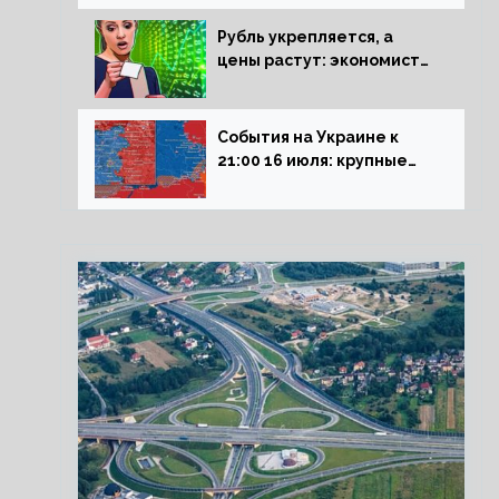
блокадникам
Рубль укрепляется, а
цены растут: экономист
объяснил влияние
падающего доллара на
рынок РФ
События на Украине к
21:00 16 июля: крупные
потери ВСУ под
Северском, Киев
обстреливает Донбасс из
HIMARS