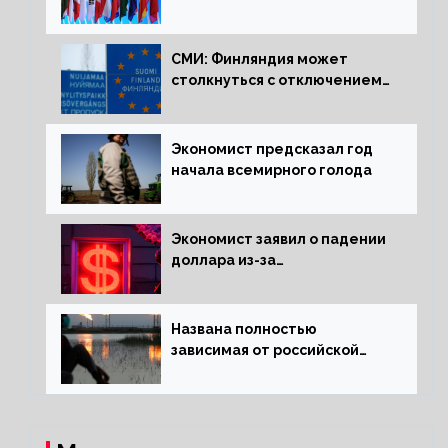
в составе Минфина и ЦБ
СМИ: Финляндия может
столкнуться с отключением
электроэнергии зимой
Экономист предсказал год
начала всемирного голода
Экономист заявил о падении
доллара из-за
антироссийских санкций
Названа полностью
зависимая от российской
нефти страна