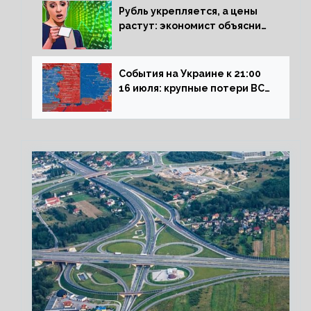
Рубль укрепляется, а цены
растут: экономист объяснил
влияние падающего доллара
на рынок РФ
События на Украине к 21:00
16 июля: крупные потери ВСУ
под Северском, Киев
обстреливает Донбасс из
HIMARS