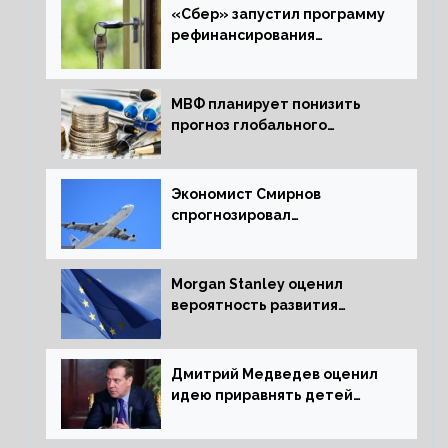
«Сбер» запустил программу
рефинансирования
ипотечных займов
МВФ планирует понизить
прогноз глобального
экономического роста в
следующем отчете
Экономист Смирнов
спрогнозировал
подорожание авиабилетов в
России
Morgan Stanley оценил
вероятность развития
рецессии в ЕС
Дмитрий Медведев оценил
идею приравнять детей
Сталинграда к блокадникам