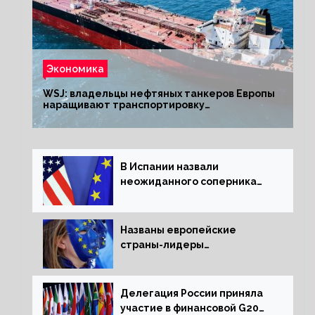
Экономика
WSJ: владельцы нефтяных танкеров Европы
наращивают транспортировку
из РФ до санкций
В Испании назвали
неожиданного соперника
США и Европы
Названы европейские
страны-лидеры
по заморозке российских
активов
Делегация России приняла
участие в финансовой G20