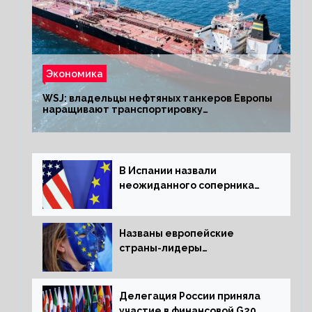
Экономика
WSJ: владельцы нефтяных танкеров Европы
наращивают транспортировку
из РФ до санкций
В Испании назвали
неожиданного соперника
США и Европы
Названы европейские
страны-лидеры
по заморозке российских
активов
Делегация России приняла
участие в финансовой G20