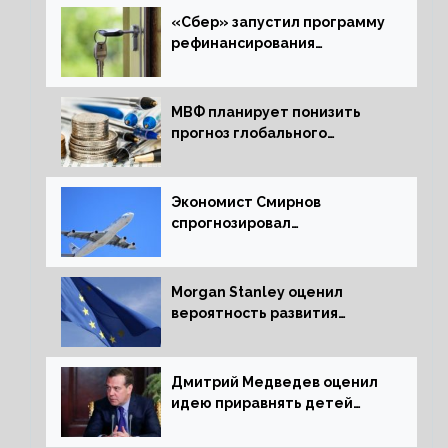
«Сбер» запустил программу
рефинансирования
ипотечных займов
МВФ планирует понизить
прогноз глобального
экономического роста в
следующем отчете
Экономист Смирнов
спрогнозировал
подорожание авиабилетов в
России
Morgan Stanley оценил
вероятность развития
рецессии в ЕС
Дмитрий Медведев оценил
идею приравнять детей
Сталинграда к блокадникам