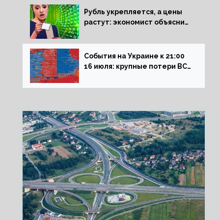
Рубль укрепляется, а цены
растут: экономист объяснил
влияние падающего доллара
на рынок РФ
События на Украине к 21:00
16 июля: крупные потери ВСУ
под Северском, Киев
обстреливает Донбасс из
HIMARS