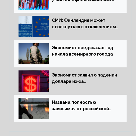
в составе Минфина и ЦБ
СМИ: Финляндия может
столкнуться с отключением
электроэнергии зимой
Экономист предсказал год
начала всемирного голода
Экономист заявил о падении
доллара из-за
антироссийских санкций
Названа полностью
зависимая от российской
нефти страна