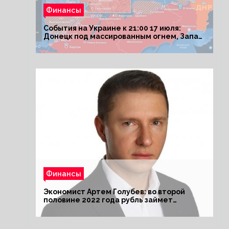
Финансы
События на Украине к 21:00 17 июля:
Донецк под массированным огнем, Запад
поставил Киеву ультиматум
Финансы
Экономист Артем Голубев: во второй
половине 2022 года рубль займет
комфортный курс