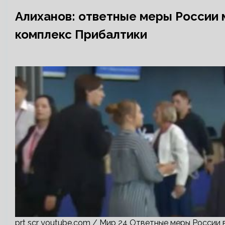
Алиханов: ответные меры России 
комплекс Прибалтики
prt scr youtube.com / Мир 24 Ответные меры России