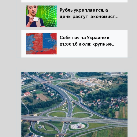
блокадникам
Рубль укрепляется, а
цены растут: экономист
объяснил влияние
падающего доллара на
рынок РФ
События на Украине к
21:00 16 июля: крупные
потери ВСУ под
Северском, Киев
обстреливает Донбасс из
HIMARS