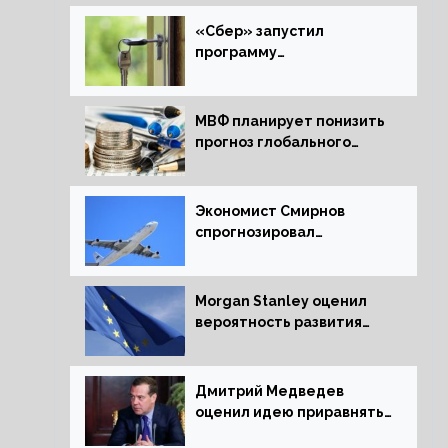
«Сбер» запустил
программу
рефинансирования
ипотечных займов
МВФ планирует понизить
прогноз глобального
экономического роста в
следующем отчете
Экономист Смирнов
спрогнозировал
подорожание
авиабилетов в России
Morgan Stanley оценил
вероятность развития
рецессии в ЕС
Дмитрий Медведев
оценил идею приравнять
детей Сталинграда к