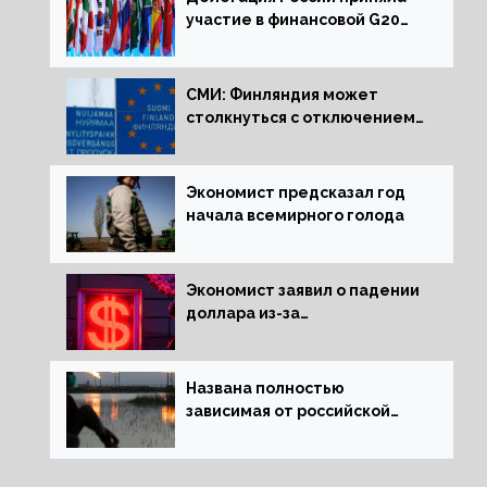
участие в финансовой G20
в составе Минфина и ЦБ
СМИ: Финляндия может
столкнуться с отключением
электроэнергии зимой
Экономист предсказал год
начала всемирного голода
Экономист заявил о падении
доллара из-за
антироссийских санкций
Названа полностью
зависимая от российской
нефти страна