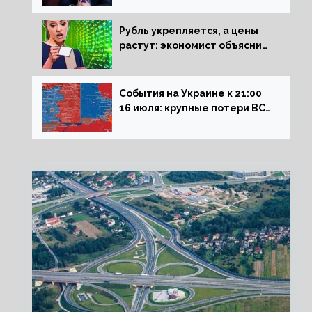
Рубль укрепляется, а цены
растут: экономист объяснил
влияние падающего доллара
на рынок РФ
События на Украине к 21:00
16 июля: крупные потери ВСУ
под Северском, Киев
обстреливает Донбасс из
HIMARS