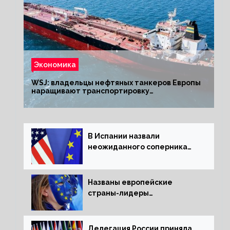
Экономика
WSJ: владельцы нефтяных танкеров Европы
наращивают транспортировку
из РФ до санкций
В Испании назвали
неожиданного соперника
США и Европы
Названы европейские
страны-лидеры
по заморозке российских
активов
Делегация России приняла