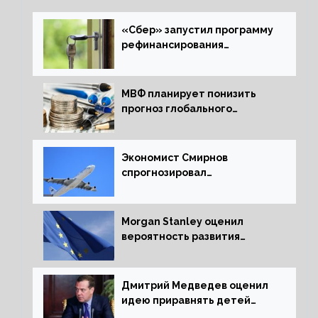
«Сбер» запустил программу
рефинансирования
ипотечных займов
МВФ планирует понизить
прогноз глобального
экономического роста в
следующем отчете
Экономист Смирнов
спрогнозировал
подорожание авиабилетов в
России
Morgan Stanley оценил
вероятность развития
рецессии в ЕС
Дмитрий Медведев оценил
идею приравнять детей
Сталинграда к блокадникам