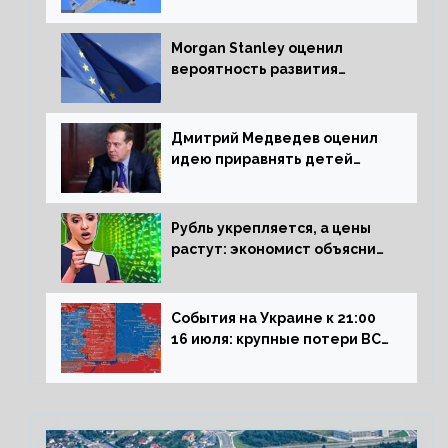
подорожание авиабилетов в
России
Morgan Stanley оценил
вероятность развития
рецессии в ЕС
Дмитрий Медведев оценил
идею приравнять детей
Сталинграда к блокадникам
Рубль укрепляется, а цены
растут: экономист объяснил
влияние падающего доллара
на рынок РФ
События на Украине к 21:00
16 июля: крупные потери ВСУ
под Северском, Киев
обстреливает Донбасс из
HIMARS