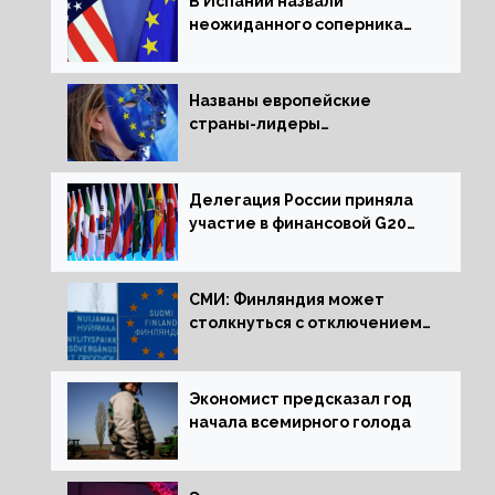
В Испании назвали
неожиданного соперника
США и Европы
Названы европейские
страны-лидеры
по заморозке российских
активов
Делегация России приняла
участие в финансовой G20
в составе Минфина и ЦБ
СМИ: Финляндия может
столкнуться с отключением
электроэнергии зимой
Экономист предсказал год
начала всемирного голода