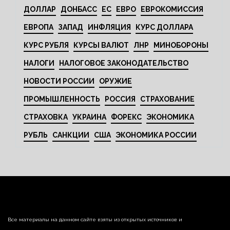
ДОЛЛАР
ДОНБАСС
ЕС
ЕВРО
ЕВРОКОМИССИЯ
ЕВРОПА
ЗАПАД
ИНФЛЯЦИЯ
КУРС ДОЛЛАРА
КУРС РУБЛЯ
КУРСЫ ВАЛЮТ
ЛНР
МИНОБОРОНЫ
НАЛОГИ
НАЛОГОВОЕ ЗАКОНОДАТЕЛЬСТВО
НОВОСТИ РОССИИ
ОРУЖИЕ
ПРОМЫШЛЕННОСТЬ
РОССИЯ
СТРАХОВАНИЕ
СТРАХОВКА
УКРАИНА
ФОРЕКС
ЭКОНОМИКА
РУБЛЬ
САНКЦИИ
США
ЭКОНОМИКА РОССИИ
Все материалы на данном сайте взяты из открытых источников и