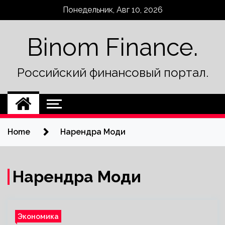
Skip
Понедельник, Авг 10, 2026
to
content
Binom Finance.
Российский финансовый портал.
Home
Нарендра Моди
Нарендра Моди
Экономика