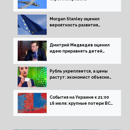
подорожание авиабилетов в
России
Morgan Stanley оценил
вероятность развития
рецессии в ЕС
Дмитрий Медведев оценил
идею приравнять детей
Сталинграда к блокадникам
Рубль укрепляется, а цены
растут: экономист объяснил
влияние падающего доллара
на рынок РФ
События на Украине к 21:00
16 июля: крупные потери ВСУ
под Северском, Киев
обстреливает Донбасс из
HIMARS