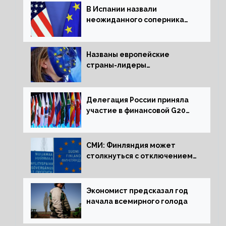
В Испании назвали
неожиданного соперника
США и Европы
Названы европейские
страны-лидеры
по заморозке российских
активов
Делегация России приняла
участие в финансовой G20
в составе Минфина и ЦБ
СМИ: Финляндия может
столкнуться с отключением
электроэнергии зимой
Экономист предсказал год
начала всемирного голода