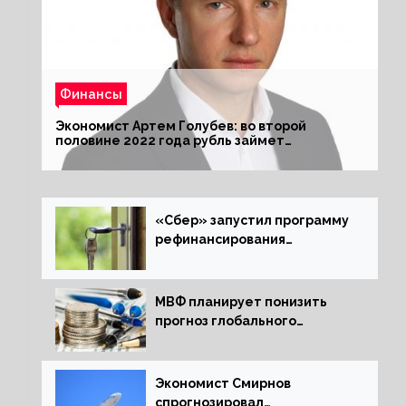
Финансы
Экономист Артем Голубев: во второй
половине 2022 года рубль займет
комфортный курс
«Сбер» запустил программу
рефинансирования
ипотечных займов
МВФ планирует понизить
прогноз глобального
экономического роста в
следующем отчете
Экономист Смирнов
спрогнозировал