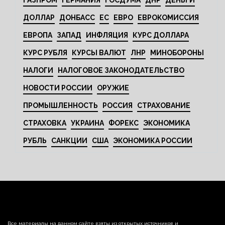
ГАЗПРОМ
ГЕРМАНИЯ
ГОСДУМА
ДНР
ДЕНЬГИ
ДОЛЛАР
ДОНБАСС
ЕС
ЕВРО
ЕВРОКОМИССИЯ
ЕВРОПА
ЗАПАД
ИНФЛЯЦИЯ
КУРС ДОЛЛАРА
КУРС РУБЛЯ
КУРСЫ ВАЛЮТ
ЛНР
МИНОБОРОНЫ
НАЛОГИ
НАЛОГОВОЕ ЗАКОНОДАТЕЛЬСТВО
НОВОСТИ РОССИИ
ОРУЖИЕ
ПРОМЫШЛЕННОСТЬ
РОССИЯ
СТРАХОВАНИЕ
СТРАХОВКА
УКРАИНА
ФОРЕКС
ЭКОНОМИКА
РУБЛЬ
САНКЦИИ
США
ЭКОНОМИКА РОССИИ
Все материалы на данном сайте взяты из открытых источников и