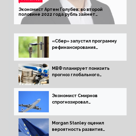
Экономист Артем Голубев: во второй
половине 2022 года рубль займет
комфортный курс
«Сбер» запустил программу
рефинансирования
ипотечных займов
МВФ планирует понизить
прогноз глобального
экономического роста в
следующем отчете
Экономист Смирнов
спрогнозировал
подорожание авиабилетов в
России
Morgan Stanley оценил
вероятность развития
рецессии в ЕС