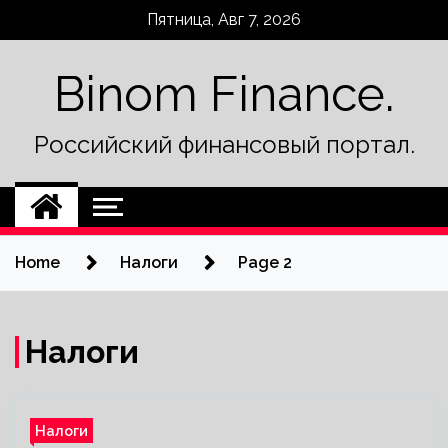
Skip
Пятница, Авг 7, 2026
to
content
Binom Finance.
Российский финансовый портал.
Home
Налоги
Page 2
Налоги
Налоги