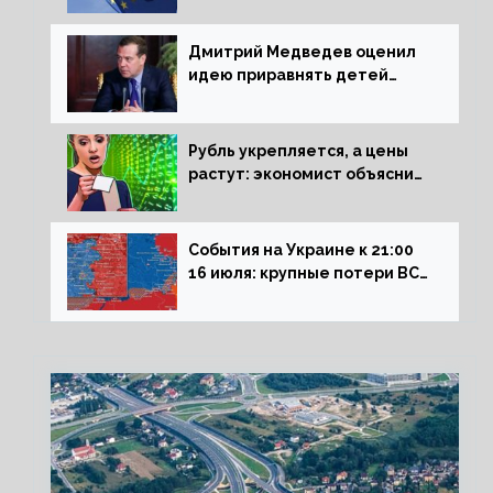
Дмитрий Медведев оценил
идею приравнять детей
Сталинграда к блокадникам
Рубль укрепляется, а цены
растут: экономист объяснил
влияние падающего доллара
на рынок РФ
События на Украине к 21:00
16 июля: крупные потери ВСУ
под Северском, Киев
обстреливает Донбасс из
HIMARS