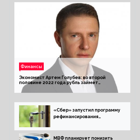
Финансы
Экономист Артем Голубев: во второй
половине 2022 года рубль займет
комфортный курс
«Сбер» запустил программу
рефинансирования
ипотечных займов
МВФ планирует понизить