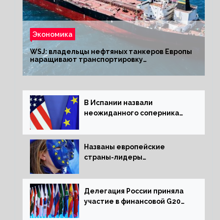
Экономика
WSJ: владельцы нефтяных танкеров Европы
наращивают транспортировку
из РФ до санкций
В Испании назвали
неожиданного соперника
США и Европы
Названы европейские
страны-лидеры
по заморозке российских
активов
Делегация России приняла
участие в финансовой G20
в составе Минфина и ЦБ