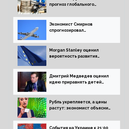
прогноз глобального
экономического роста в
следующем отчете
Экономист Смирнов
спрогнозировал
подорожание авиабилетов в
России
Morgan Stanley оценил
вероятность развития
рецессии в ЕС
Дмитрий Медведев оценил
идею приравнять детей
Сталинграда к блокадникам
Рубль укрепляется, а цены
растут: экономист объяснил
влияние падающего доллара
на рынок РФ
События на Украине к 21:00