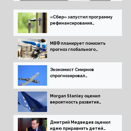
«Сбер» запустил программу
рефинансирования
ипотечных займов
МВФ планирует понизить
прогноз глобального
экономического роста в
следующем отчете
Экономист Смирнов
спрогнозировал
подорожание авиабилетов в
России
Morgan Stanley оценил
вероятность развития
рецессии в ЕС
Дмитрий Медведев оценил
идею приравнять детей