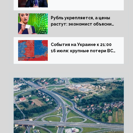
Сталинграда к блокадникам
Рубль укрепляется, а цены
растут: экономист объяснил
влияние падающего доллара
на рынок РФ
События на Украине к 21:00
16 июля: крупные потери ВСУ
под Северском, Киев
обстреливает Донбасс из
HIMARS