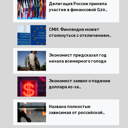
Делегация России приняла
участие в финансовой G20
в составе Минфина и ЦБ
СМИ: Финляндия может
столкнуться с отключением
электроэнергии зимой
Экономист предсказал год
начала всемирного голода
Экономист заявил о падении
доллара из-за
антироссийских санкций
Названа полностью
зависимая от российской
нефти страна