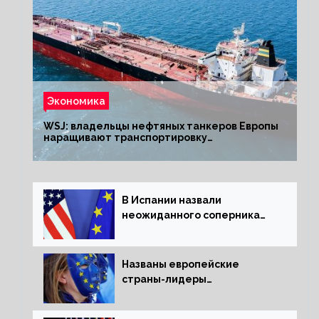
Экономика
WSJ: владельцы нефтяных танкеров Европы
наращивают транспортировку
из РФ до санкций
В Испании назвали
неожиданного соперника
США и Европы
Названы европейские
страны-лидеры
по заморозке российских
активов