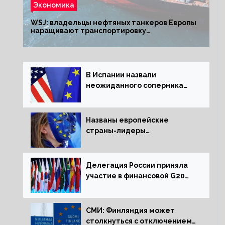
Экономика
WSJ: владельцы нефтяных танкеров Европы
наращивают транспортировку
из РФ до санкций
В Испании назвали
неожиданного соперника
США и Европы
Названы европейские
страны-лидеры
по заморозке российских
активов
Делегация России приняла
участие в финансовой G20
в составе Минфина и ЦБ
СМИ: Финляндия может
столкнуться с отключением