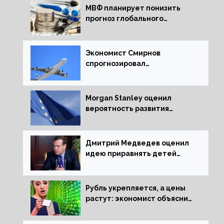
МВФ планирует понизить
прогноз глобального
экономического роста в
следующем отчете
Экономист Смирнов
спрогнозировал
подорожание авиабилетов в
России
Morgan Stanley оценил
вероятность развития
рецессии в ЕС
Дмитрий Медведев оценил
идею приравнять детей
Сталинграда к блокадникам
Рубль укрепляется, а цены
растут: экономист объяснил
влияние падающего доллара
на рынок РФ