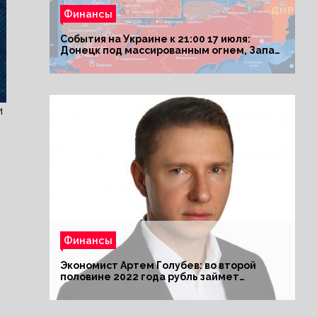
Финансы
События на Украине к 21:00 17 июля:
Донецк под массированным огнем, Запад
поставил Киеву ультиматум
и
Финансы
Экономист Артем Голубев: во второй
половине 2022 года рубль займет
комфортный курс