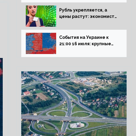
блокадникам
Рубль укрепляется, а
цены растут: экономист
объяснил влияние
падающего доллара на
рынок РФ
События на Украине к
21:00 16 июля: крупные
потери ВСУ под
Северском, Киев
обстреливает Донбасс из
HIMARS