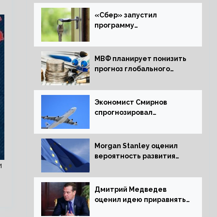
«Сбер» запустил
программу
рефинансирования
ипотечных займов
МВФ планирует понизить
прогноз глобального
экономического роста в
следующем отчете
Экономист Смирнов
спрогнозировал
подорожание
авиабилетов в России
Morgan Stanley оценил
вероятность развития
и
рецессии в ЕС
Дмитрий Медведев
оценил идею приравнять
детей Сталинграда к