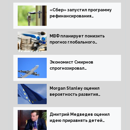
«Сбер» запустил программу
рефинансирования
ипотечных займов
МВФ планирует понизить
прогноз глобального
экономического роста в
следующем отчете
Экономист Смирнов
спрогнозировал
подорожание авиабилетов в
России
Morgan Stanley оценил
вероятность развития
рецессии в ЕС
Дмитрий Медведев оценил
идею приравнять детей
Сталинграда к блокадникам