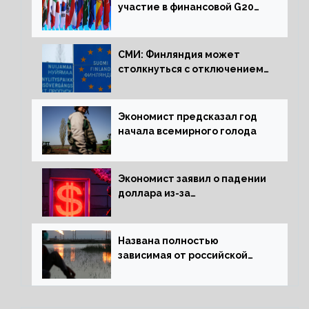
участие в финансовой G20
в составе Минфина и ЦБ
СМИ: Финляндия может
столкнуться с отключением
электроэнергии зимой
Экономист предсказал год
начала всемирного голода
Экономист заявил о падении
доллара из-за
антироссийских санкций
Названа полностью
зависимая от российской
нефти страна