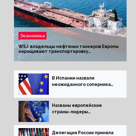
Экономика
WSJ: владельцы нефтяных танкеров Европы
наращивают транспортировку
из РФ до санкций
В Испании назвали
неожиданного соперника
США и Европы
Названы европейские
страны-лидеры
по заморозке российских
активов
Делегация России приняла