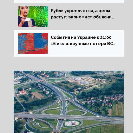
Рубль укрепляется, а цены
растут: экономист объяснил
влияние падающего доллара
на рынок РФ
События на Украине к 21:00
16 июля: крупные потери ВСУ
под Северском, Киев
обстреливает Донбасс из
HIMARS