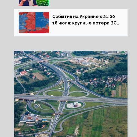
влияние падающего доллара
на рынок РФ
События на Украине к 21:00
16 июля: крупные потери ВСУ
под Северском, Киев
обстреливает Донбасс из
HIMARS