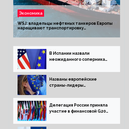
Экономика
WSJ: владельцы нефтяных танкеров Европы
наращивают транспортировку
из РФ до санкций
В Испании назвали
неожиданного соперника
США и Европы
Названы европейские
страны-лидеры
по заморозке российских
активов
Делегация России приняла
участие в финансовой G20
в составе Минфина и ЦБ