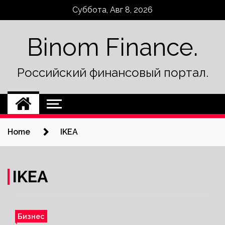
Skip
Суббота, Авг 8, 2026
to
content
Binom Finance.
Российский финансовый портал.
Home
IKEA
IKEA
Бизнес