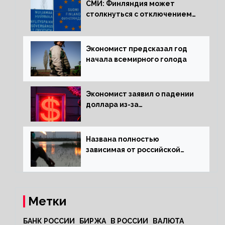
СМИ: Финляндия может
столкнуться с отключением
электроэнергии зимой
Экономист предсказал год
начала всемирного голода
Экономист заявил о падении
доллара из-за
антироссийских санкций
Названа полностью
зависимая от российской
нефти страна
Метки
БАНК РОССИИ
БИРЖА
В РОССИИ
ВАЛЮТА