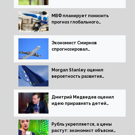
ипотечных займов
МВФ планирует понизить
прогноз глобального
экономического роста в
следующем отчете
Экономист Смирнов
спрогнозировал
подорожание авиабилетов в
России
Morgan Stanley оценил
вероятность развития
рецессии в ЕС
Дмитрий Медведев оценил
идею приравнять детей
Сталинграда к блокадникам
Рубль укрепляется, а цены
растут: экономист объяснил