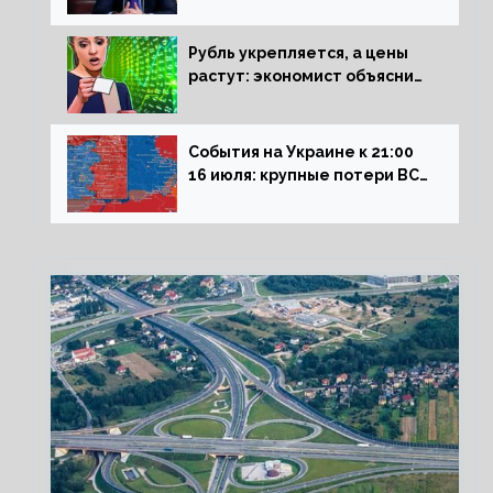
Сталинграда к блокадникам
Рубль укрепляется, а цены
растут: экономист объяснил
влияние падающего доллара
на рынок РФ
События на Украине к 21:00
16 июля: крупные потери ВСУ
под Северском, Киев
обстреливает Донбасс из
HIMARS