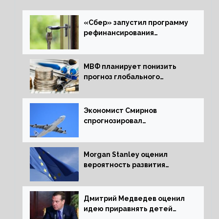
«Сбер» запустил программу
рефинансирования
ипотечных займов
МВФ планирует понизить
прогноз глобального
экономического роста в
следующем отчете
Экономист Смирнов
спрогнозировал
подорожание авиабилетов в
России
Morgan Stanley оценил
вероятность развития
рецессии в ЕС
Дмитрий Медведев оценил
идею приравнять детей