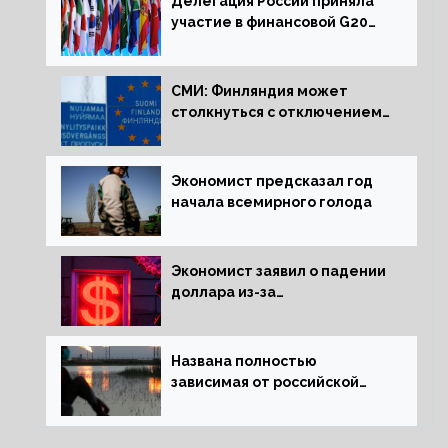
Делегация России приняла
участие в финансовой G20
в составе Минфина и ЦБ
СМИ: Финляндия может
столкнуться с отключением
электроэнергии зимой
Экономист предсказал год
начала всемирного голода
Экономист заявил о падении
доллара из-за
антироссийских санкций
Названа полностью
зависимая от российской
нефти страна