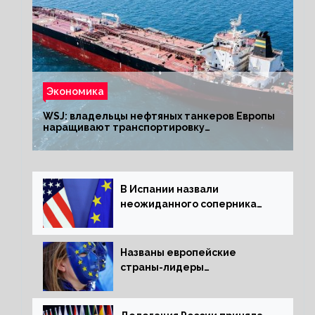
Экономика
WSJ: владельцы нефтяных танкеров Европы
наращивают транспортировку
из РФ до санкций
В Испании назвали
неожиданного соперника
США и Европы
Названы европейские
страны-лидеры
по заморозке российских
активов