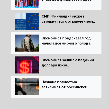
в составе Минфина и ЦБ
СМИ: Финляндия может
столкнуться с отключением
электроэнергии зимой
Экономист предсказал год
начала всемирного голода
Экономист заявил о падении
доллара из-за
антироссийских санкций
Названа полностью
зависимая от российской
нефти страна