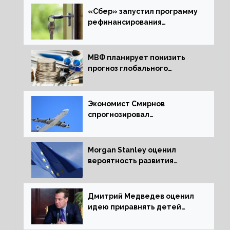
«Сбер» запустил программу
рефинансирования
ипотечных займов
МВФ планирует понизить
прогноз глобального
экономического роста в
следующем отчете
Экономист Смирнов
спрогнозировал
подорожание авиабилетов в
России
Morgan Stanley оценил
вероятность развития
рецессии в ЕС
Дмитрий Медведев оценил
идею приравнять детей
Сталинграда к блокадникам