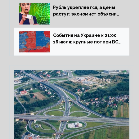
Рубль укрепляется, а цены
растут: экономист объяснил
влияние падающего доллара
на рынок РФ
События на Украине к 21:00
16 июля: крупные потери ВСУ
под Северском, Киев
обстреливает Донбасс из
HIMARS