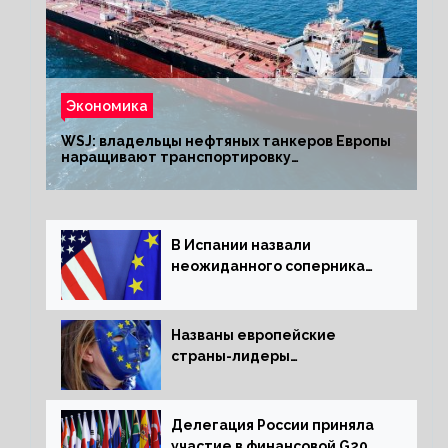
Экономика
WSJ: владельцы нефтяных танкеров Европы
наращивают транспортировку
из РФ до санкций
В Испании назвали
неожиданного соперника
США и Европы
Названы европейские
страны-лидеры
по заморозке российских
активов
Делегация России приняла
участие в финансовой G20