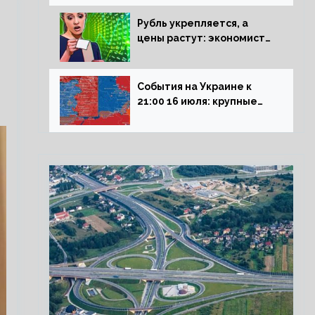
блокадникам
Рубль укрепляется, а
цены растут: экономист
объяснил влияние
падающего доллара на
рынок РФ
События на Украине к
21:00 16 июля: крупные
потери ВСУ под
Северском, Киев
обстреливает Донбасс из
HIMARS