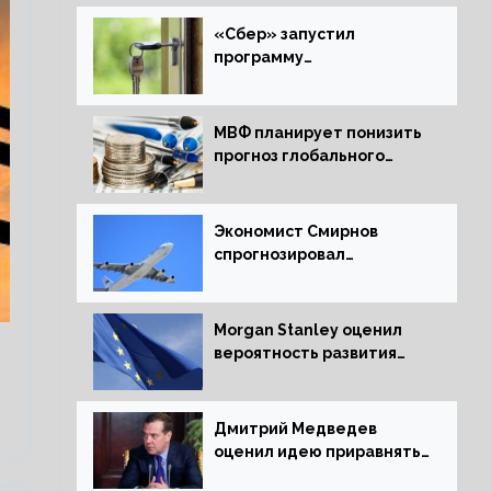
«Сбер» запустил
программу
рефинансирования
ипотечных займов
МВФ планирует понизить
прогноз глобального
экономического роста в
следующем отчете
Экономист Смирнов
спрогнозировал
подорожание
авиабилетов в России
Morgan Stanley оценил
вероятность развития
рецессии в ЕС
Дмитрий Медведев
оценил идею приравнять
детей Сталинграда к