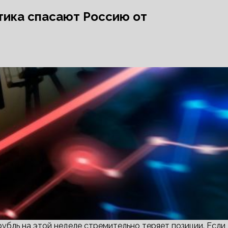
тика спасают Россию от
бль на этой неделе стремительно теряет позиции. Если