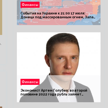
Финансы
События на Украине к 21:00 17 июля:
Донецк под массированным огнем, Запад
поставил Киеву ультиматум
.
Финансы
Экономист Артем Голубев: во второй
половине 2022 года рубль займет
комфортный курс