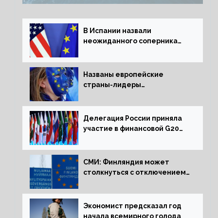
В Испании назвали
неожиданного соперника
США и Европы
Названы европейские
страны-лидеры
по заморозке российских
активов
Делегация России приняла
участие в финансовой G20
в составе Минфина и ЦБ
СМИ: Финляндия может
столкнуться с отключением
электроэнергии зимой
Экономист предсказал год
начала всемирного голода