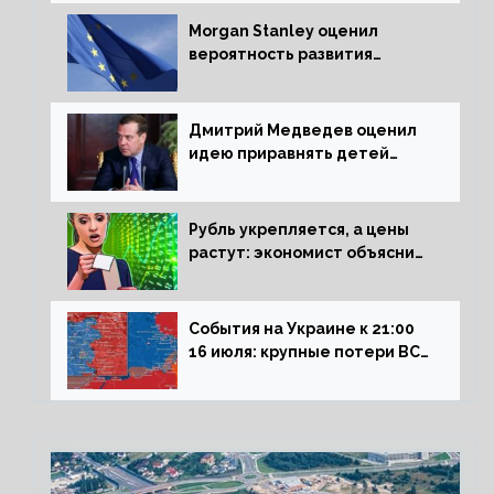
России
Morgan Stanley оценил
вероятность развития
рецессии в ЕС
Дмитрий Медведев оценил
идею приравнять детей
Сталинграда к блокадникам
Рубль укрепляется, а цены
растут: экономист объяснил
влияние падающего доллара
на рынок РФ
События на Украине к 21:00
16 июля: крупные потери ВСУ
под Северском, Киев
обстреливает Донбасс из
HIMARS