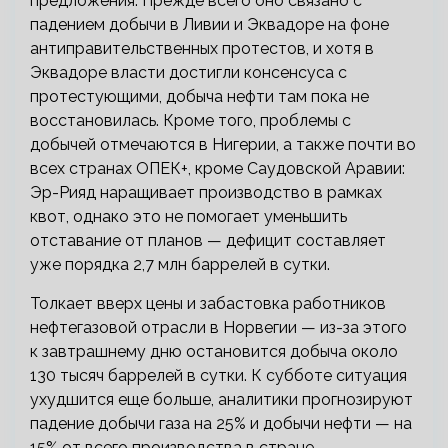
предложения. Прежде всего оно связано с
падением добычи в Ливии и Эквадоре на фоне
антиправительственных протестов, и хотя в
Эквадоре власти достигли консенсуса с
протестующими, добыча нефти там пока не
восстановилась. Кроме того, проблемы с
добычей отмечаются в Нигерии, а также почти во
всех странах ОПЕК+, кроме Саудовской Аравии:
Эр-Рияд наращивает производство в рамках
квот, однако это не помогает уменьшить
отставание от планов — дефицит составляет
уже порядка 2,7 млн баррелей в сутки.
Толкает вверх цены и забастовка работников
нефтегазовой отрасли в Норвегии — из-за этого
к завтрашнему дню остановится добыча около
130 тысяч баррелей в сутки. К субботе ситуация
ухудшится еще больше, аналитики прогнозируют
падение добычи газа на 25% и добычи нефти — на
15% от всего производства в стране.