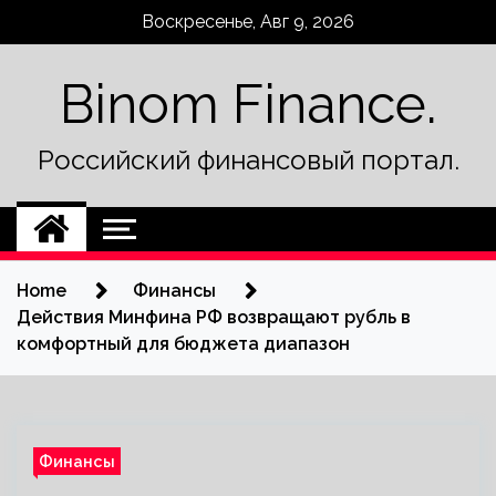
Skip
Воскресенье, Авг 9, 2026
to
content
Binom Finance.
Российский финансовый портал.
Home
Финансы
Действия Минфина РФ возвращают рубль в
комфортный для бюджета диапазон
Финансы