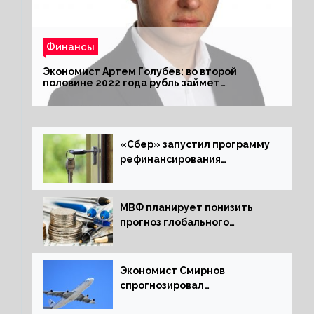
Финансы
Экономист Артем Голубев: во второй
половине 2022 года рубль займет
комфортный курс
«Сбер» запустил программу
рефинансирования
ипотечных займов
МВФ планирует понизить
прогноз глобального
экономического роста в
следующем отчете
Экономист Смирнов
спрогнозировал
подорожание авиабилетов в