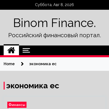
Skip
Суббота, Авг 8, 2026
to
content
Binom Finance.
Российский финансовый портал.
Home
экономика ес
экономика ес
Финансы