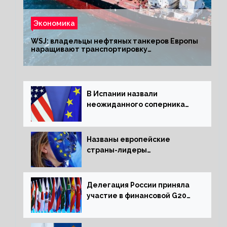
Экономика
WSJ: владельцы нефтяных танкеров Европы
наращивают транспортировку
из РФ до санкций
В Испании назвали
неожиданного соперника
США и Европы
Названы европейские
страны-лидеры
по заморозке российских
активов
Делегация России приняла
участие в финансовой G20
в составе Минфина и ЦБ