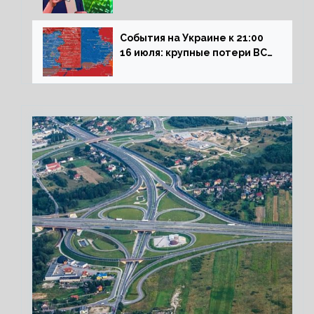
влияние падающего доллара
на рынок РФ
События на Украине к 21:00
16 июля: крупные потери ВСУ
под Северском, Киев
обстреливает Донбасс из
HIMARS