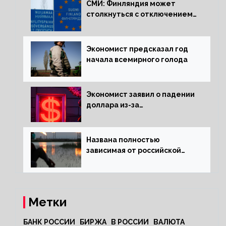
СМИ: Финляндия может
столкнуться с отключением
электроэнергии зимой
Экономист предсказал год
начала всемирного голода
Экономист заявил о падении
доллара из-за
антироссийских санкций
Названа полностью
зависимая от российской
нефти страна
Метки
БАНК РОССИИ
БИРЖА
В РОССИИ
ВАЛЮТА