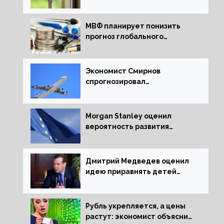
ипотечных займов
МВФ планирует понизить
прогноз глобального
экономического роста в
следующем отчете
Экономист Смирнов
спрогнозировал
подорожание авиабилетов в
России
Morgan Stanley оценил
вероятность развития
рецессии в ЕС
Дмитрий Медведев оценил
идею приравнять детей
Сталинграда к блокадникам
Рубль укрепляется, а цены
растут: экономист объяснил