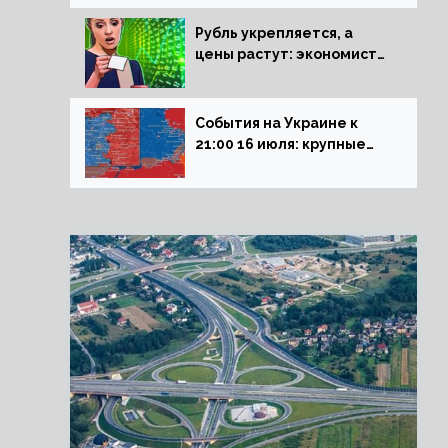
блокадникам
Рубль укрепляется, а
цены растут: экономист
объяснил влияние
падающего доллара на
рынок РФ
События на Украине к
21:00 16 июля: крупные
потери ВСУ под
Северском, Киев
обстреливает Донбасс из
HIMARS