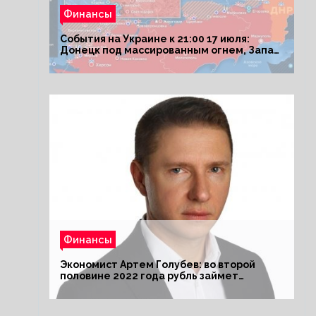
Финансы
События на Украине к 21:00 17 июля:
Донецк под массированным огнем, Запад
поставил Киеву ультиматум
Финансы
Экономист Артем Голубев: во второй
половине 2022 года рубль займет
комфортный курс