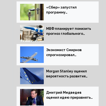
«Сбер» запустил
программу
рефинансирования
ипотечных займов
МВФ планирует понизить
прогноз глобального
экономического роста в
следующем отчете
Экономист Смирнов
спрогнозировал
подорожание
авиабилетов в России
Morgan Stanley оценил
вероятность развития
рецессии в ЕС
Дмитрий Медведев
оценил идею приравнять
детей Сталинграда к