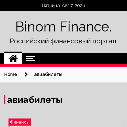
Skip
Пятница, Авг 7, 2026
to
content
Binom Finance.
Российский финансовый портал.
Home
авиабилеты
авиабилеты
Финансы