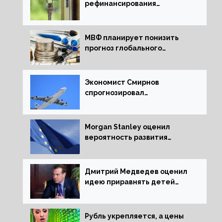
рефинансирования
ипотечных займов
МВФ планирует понизить
прогноз глобального
экономического роста в
следующем отчете
Экономист Смирнов
спрогнозировал
подорожание авиабилетов в
России
Morgan Stanley оценил
вероятность развития
рецессии в ЕС
Дмитрий Медведев оценил
идею приравнять детей
Сталинграда к блокадникам
Рубль укрепляется, а цены