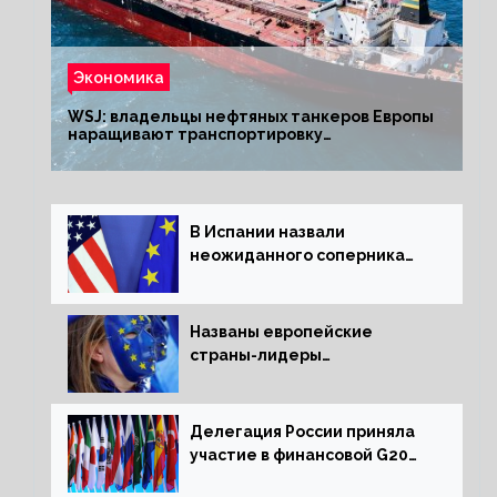
Экономика
WSJ: владельцы нефтяных танкеров Европы
наращивают транспортировку
из РФ до санкций
В Испании назвали
неожиданного соперника
США и Европы
Названы европейские
страны-лидеры
по заморозке российских
активов
Делегация России приняла
участие в финансовой G20
в составе Минфина и ЦБ