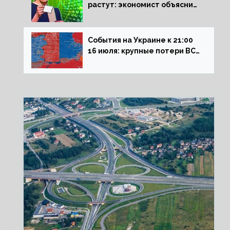
растут: экономист объяснил
влияние падающего доллара
на рынок РФ
События на Украине к 21:00
16 июля: крупные потери ВСУ
под Северском, Киев
обстреливает Донбасс из
HIMARS