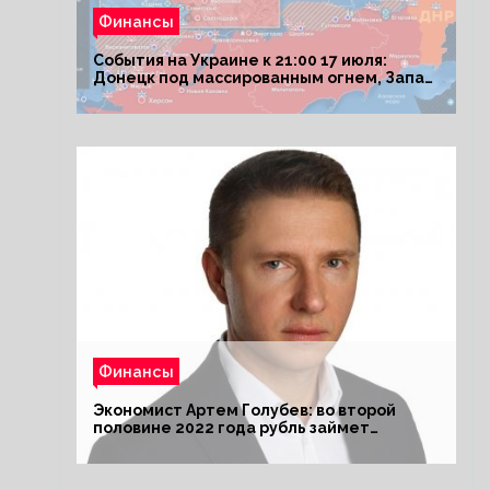
Финансы
События на Украине к 21:00 17 июля:
Донецк под массированным огнем, Запад
поставил Киеву ультиматум
Финансы
Экономист Артем Голубев: во второй
половине 2022 года рубль займет
комфортный курс