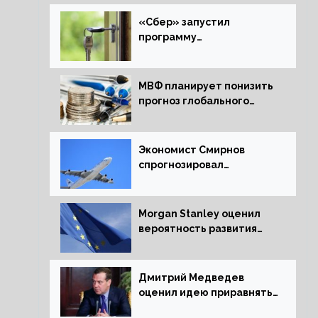
«Сбер» запустил
программу
рефинансирования
ипотечных займов
МВФ планирует понизить
прогноз глобального
экономического роста в
следующем отчете
Экономист Смирнов
спрогнозировал
подорожание
авиабилетов в России
Morgan Stanley оценил
вероятность развития
рецессии в ЕС
Дмитрий Медведев
оценил идею приравнять
детей Сталинграда к