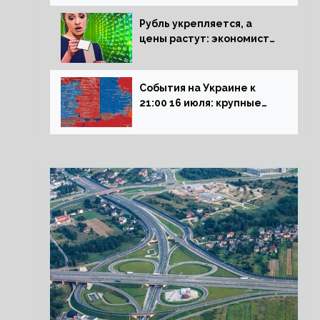
блокадникам
Рубль укрепляется, а
цены растут: экономист
объяснил влияние
падающего доллара на
рынок РФ
События на Украине к
21:00 16 июля: крупные
потери ВСУ под
Северском, Киев
обстреливает Донбасс из
HIMARS