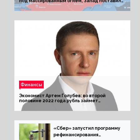
под массированным огнем, Запад поставил
Киеву ультиматум
Финансы
Экономист Артем Голубев: во второй
половине 2022 года рубль займет
комфортный курс
«Сбер» запустил программу
рефинансирования