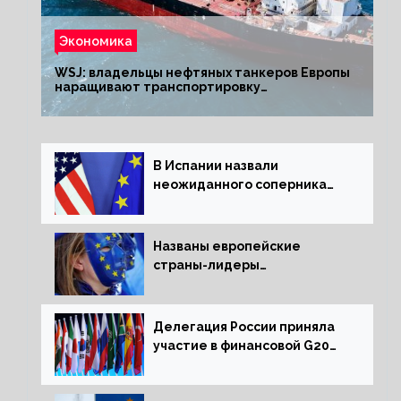
Экономика
WSJ: владельцы нефтяных танкеров Европы
наращивают транспортировку
из РФ до санкций
В Испании назвали
неожиданного соперника
США и Европы
Названы европейские
страны-лидеры
по заморозке российских
активов
Делегация России приняла
участие в финансовой G20
в составе Минфина и ЦБ