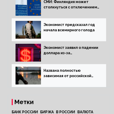
СМИ: Финляндия может
столкнуться с отключением
электроэнергии зимой
Экономист предсказал год
начала всемирного голода
Экономист заявил о падении
доллара из-за
антироссийских санкций
Названа полностью
зависимая от российской
нефти страна
Метки
БАНК РОССИИ
БИРЖА
В РОССИИ
ВАЛЮТА