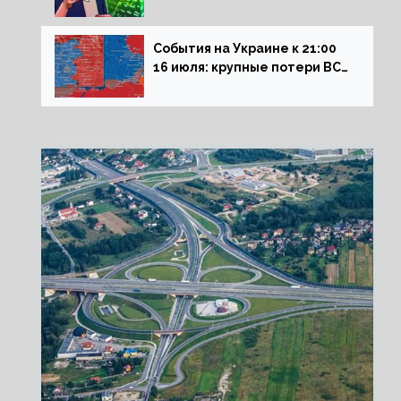
влияние падающего доллара
на рынок РФ
События на Украине к 21:00
16 июля: крупные потери ВСУ
под Северском, Киев
обстреливает Донбасс из
HIMARS