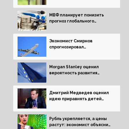
ипотечных займов
МВФ планирует понизить
прогноз глобального
экономического роста в
следующем отчете
Экономист Смирнов
спрогнозировал
подорожание авиабилетов в
России
Morgan Stanley оценил
вероятность развития
рецессии в ЕС
Дмитрий Медведев оценил
идею приравнять детей
Сталинграда к блокадникам
Рубль укрепляется, а цены
растут: экономист объяснил