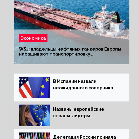
Экономика
WSJ: владельцы нефтяных танкеров Европы
наращивают транспортировку
из РФ до санкций
В Испании назвали
неожиданного соперника
США и Европы
Названы европейские
страны-лидеры
по заморозке российских
активов
Делегация России приняла