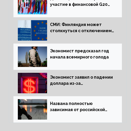
участие в финансовой G20
в составе Минфина и ЦБ
СМИ: Финляндия может
столкнуться с отключением
электроэнергии зимой
Экономист предсказал год
начала всемирного голода
Экономист заявил о падении
доллара из-за
антироссийских санкций
Названа полностью
зависимая от российской
нефти страна