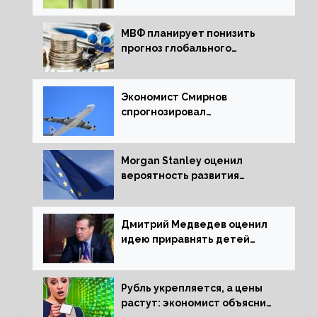
МВФ планирует понизить
прогноз глобального
экономического роста в
следующем отчете
Экономист Смирнов
спрогнозировал
подорожание авиабилетов в
России
Morgan Stanley оценил
вероятность развития
рецессии в ЕС
Дмитрий Медведев оценил
идею приравнять детей
Сталинграда к блокадникам
Рубль укрепляется, а цены
растут: экономист объяснил