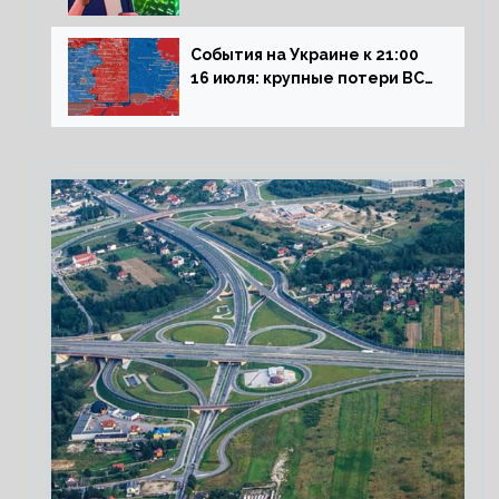
влияние падающего доллара
на рынок РФ
События на Украине к 21:00
16 июля: крупные потери ВСУ
под Северском, Киев
обстреливает Донбасс из
HIMARS