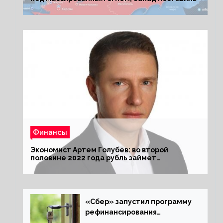
Киеву ультиматум
Финансы
Экономист Артем Голубев: во второй
половине 2022 года рубль займет
комфортный курс
«Сбер» запустил программу
рефинансирования
ипотечных займов