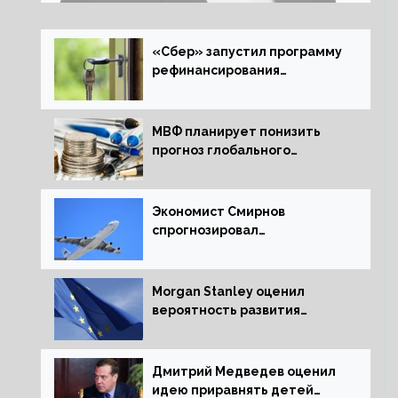
«Сбер» запустил программу
рефинансирования
ипотечных займов
МВФ планирует понизить
прогноз глобального
экономического роста в
следующем отчете
Экономист Смирнов
спрогнозировал
подорожание авиабилетов в
России
Morgan Stanley оценил
вероятность развития
рецессии в ЕС
Дмитрий Медведев оценил
идею приравнять детей