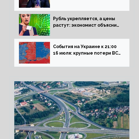
Сталинграда к блокадникам
Рубль укрепляется, а цены
растут: экономист объяснил
влияние падающего доллара
на рынок РФ
События на Украине к 21:00
16 июля: крупные потери ВСУ
под Северском, Киев
обстреливает Донбасс из
HIMARS