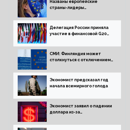
Названы европейские
страны-лидеры
по заморозке российских
активов
Делегация России приняла
участие в финансовой G20
в составе Минфина и ЦБ
СМИ: Финляндия может
столкнуться с отключением
электроэнергии зимой
Экономист предсказал год
начала всемирного голода
Экономист заявил о падении
доллара из-за
антироссийских санкций