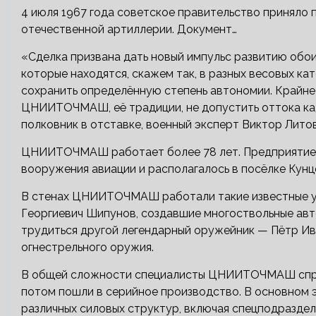
4 июля 1967 года советское правительство приняло
отечественной артиллерии. Документ…
«Сделка призвана дать новый импульс развитию обои
которые находятся, скажем так, в разных весовых 
сохранить определённую степень автономии. Крайн
ЦНИИТОЧМАШ, её традиции, не допустить оттока кад
полковник в отставке, военный эксперт Виктор Литов
ЦНИИТОЧМАШ работает более 78 лет. Предприятие 
вооружения авиации и располагалось в посёлке Кунц
В стенах ЦНИИТОЧМАШ работали такие известные уч
Георгиевич Шипунов, создавшие многоствольные авт
трудиться другой легендарный оружейник — Пётр И
огнестрельного оружия.
В общей сложности специалисты ЦНИИТОЧМАШ спро
потом пошли в серийное производство. В основном э
различных силовых структур, включая спецподраздел