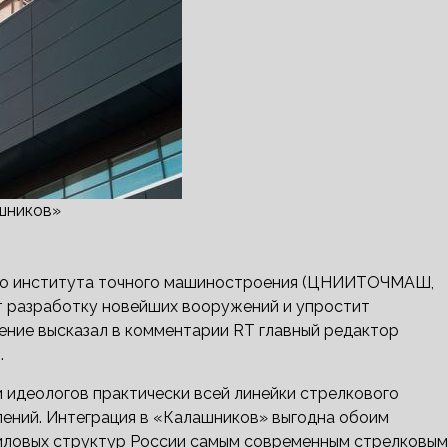
шников»
го института точного машиностроения (ЦНИИТОЧМАШ,
т разработку новейших вооружений и упростит
ение высказал в комментарии RT главный редактор
.
деологов практически всей линейки стрелкового
лений. Интеграция в «Калашников» выгодна обоим
силовых структур России самым современным стрелковым