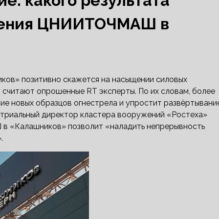
е: какого результата
дения ЦНИИТОЧМАШ в
ов» позитивно скажется на насыщении силовых
считают опрошенные RT эксперты. По их словам, более
ние новых образцов огнестрела и упростит развёртывани
устриальный директор кластера вооружений «Ростеха»
в «Калашников» позволит «наладить непрерывность
.