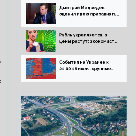
Дмитрий Медведев
оценил идею приравнять
детей Сталинграда к
блокадникам
Рубль укрепляется, а
цены растут: экономист
объяснил влияние
падающего доллара на
рынок РФ
у
События на Украине к
21:00 16 июля: крупные
потери ВСУ под
х
Северском, Киев
обстреливает Донбасс из
HIMARS