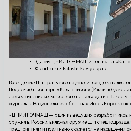
Здания ЦНИИТОЧМАШ и концерна «Кала
© cniitm.ru / kalashnikovgroup.ru
Вхождение Центрального научно-исследовательско
Подольск) в концерн «Калашников» (Ижевск) ускори
развёртывание их массового производства. Такое мн
журнала «Национальная оборона» Игорь Коротченко
«ЦНИИТОЧМАШ — один из ведущих разработчиков и и
оружия в России, включая оружие для спецподразде
предприятиям и позитивно скажется на насыщении 