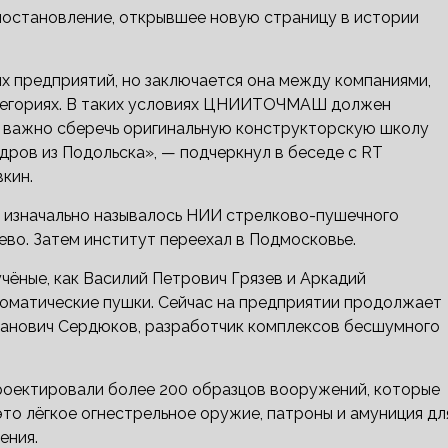
 постановление, открывшее новую страницу в истории
х предприятий, но заключается она между компаниями,
категориях. В таких условиях ЦНИИТОЧМАШ должен
е важно сберечь оригинальную конструкторскую школу
ров из Подольска», — подчеркнул в беседе с RT
кин.
изначально называлось НИИ стрелково-пушечного
ево. Затем институт переехал в Подмосковье.
ёные, как Василий Петрович Грязев и Аркадий
оматические пушки. Сейчас на предприятии продолжает
ванович Сердюков, разработчик комплексов бесшумного
ектировали более 200 образцов вооружений, которые
то лёгкое огнестрельное оружие, патроны и амуниция дл
ения.