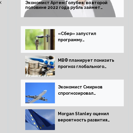
х
Экономист Артем Голубев: во второй
половине 2022 года рубль займет
комфортный курс
«Сбер» запустил
программу
рефинансирования
ипотечных займов
МВФ планирует понизить
прогноз глобального
экономического роста в
следующем отчете
Экономист Смирнов
спрогнозировал
подорожание
авиабилетов в России
Morgan Stanley оценил
вероятность развития
рецессии в ЕС