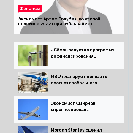
Финансы
Экономист Артем Голубев: во второй
половине 2022 года рубль займет
комфортный курс
«Сбер» запустил программу
рефинансирования
ипотечных займов
МВФ планирует понизить
прогноз глобального
экономического роста в
следующем отчете
Экономист Смирнов
спрогнозировал
подорожание авиабилетов в
России
Morgan Stanley оценил