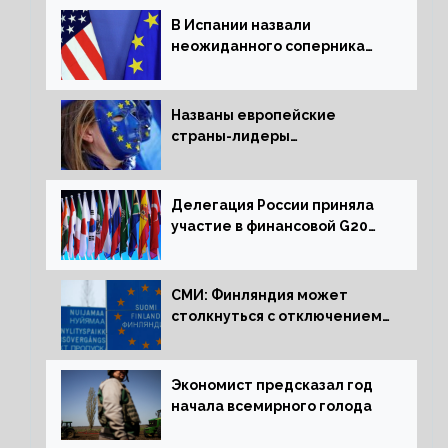
В Испании назвали
неожиданного соперника
США и Европы
Названы европейские
страны-лидеры
по заморозке российских
активов
Делегация России приняла
участие в финансовой G20
в составе Минфина и ЦБ
СМИ: Финляндия может
столкнуться с отключением
электроэнергии зимой
Экономист предсказал год
начала всемирного голода