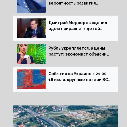
вероятность развития
рецессии в ЕС
Дмитрий Медведев оценил
идею приравнять детей
Сталинграда к блокадникам
Рубль укрепляется, а цены
растут: экономист объяснил
влияние падающего доллара
на рынок РФ
События на Украине к 21:00
16 июля: крупные потери ВСУ
под Северском, Киев
обстреливает Донбасс из
HIMARS