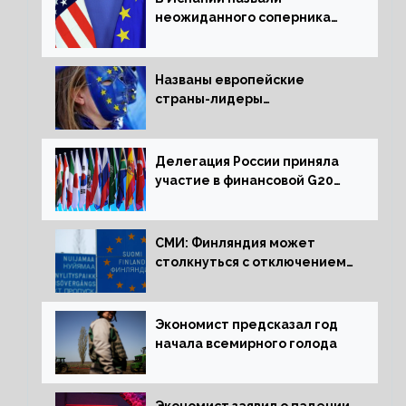
неожиданного соперника
США и Европы
Названы европейские
страны-лидеры
по заморозке российских
активов
Делегация России приняла
участие в финансовой G20
в составе Минфина и ЦБ
СМИ: Финляндия может
столкнуться с отключением
электроэнергии зимой
Экономист предсказал год
начала всемирного голода
Экономист заявил о падении