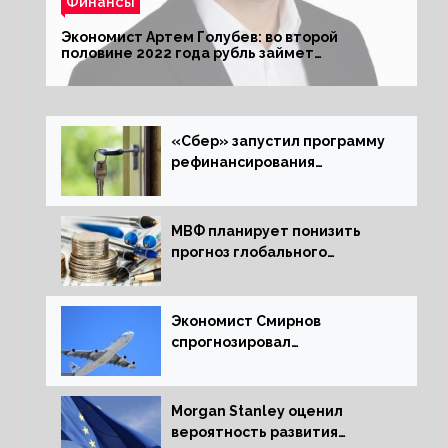
Финансы
Экономист Артем Голубев: во второй
половине 2022 года рубль займет
комфортный курс
«Сбер» запустил программу
рефинансирования
ипотечных займов
МВФ планирует понизить
прогноз глобального
экономического роста в
следующем отчете
Экономист Смирнов
спрогнозировал
подорожание авиабилетов в
России
Morgan Stanley оценил
вероятность развития