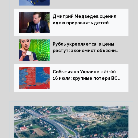
рецессии в ЕС
Дмитрий Медведев оценил
идею приравнять детей
Сталинграда к блокадникам
Рубль укрепляется, а цены
растут: экономист объяснил
влияние падающего доллара
на рынок РФ
События на Украине к 21:00
16 июля: крупные потери ВСУ
под Северском, Киев
обстреливает Донбасс из
HIMARS