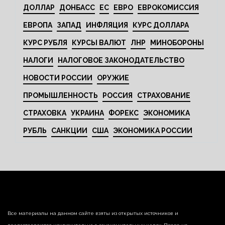
ДОЛЛАР
ДОНБАСС
ЕС
ЕВРО
ЕВРОКОМИССИЯ
ЕВРОПА
ЗАПАД
ИНФЛЯЦИЯ
КУРС ДОЛЛАРА
КУРС РУБЛЯ
КУРСЫ ВАЛЮТ
ЛНР
МИНОБОРОНЫ
НАЛОГИ
НАЛОГОВОЕ ЗАКОНОДАТЕЛЬСТВО
НОВОСТИ РОССИИ
ОРУЖИЕ
ПРОМЫШЛЕННОСТЬ
РОССИЯ
СТРАХОВАНИЕ
СТРАХОВКА
УКРАИНА
ФОРЕКС
ЭКОНОМИКА
РУБЛЬ
САНКЦИИ
США
ЭКОНОМИКА РОССИИ
Все материалы на данном сайте взяты из открытых источников и