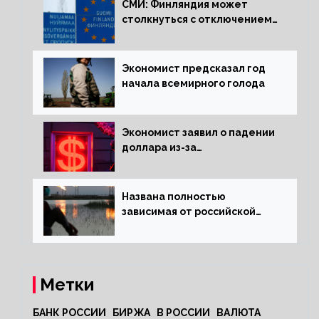
СМИ: Финляндия может
столкнуться с отключением
электроэнергии зимой
Экономист предсказал год
начала всемирного голода
Экономист заявил о падении
доллара из-за
антироссийских санкций
Названа полностью
зависимая от российской
нефти страна
Метки
БАНК РОССИИ
БИРЖА
В РОССИИ
ВАЛЮТА