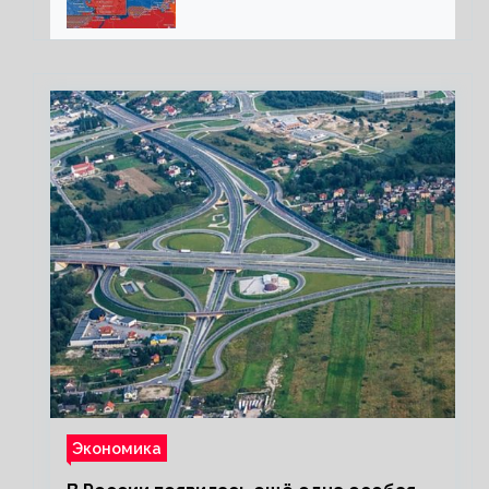
под Северском, Киев
обстреливает Донбасс из
HIMARS
Экономика