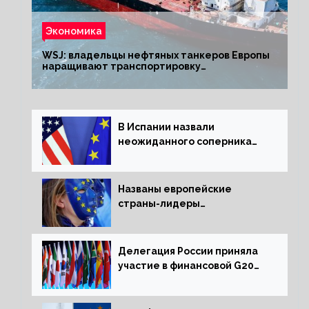
Экономика
WSJ: владельцы нефтяных танкеров Европы
наращивают транспортировку
из РФ до санкций
В Испании назвали
неожиданного соперника
США и Европы
Названы европейские
страны-лидеры
по заморозке российских
активов
Делегация России приняла
участие в финансовой G20
в составе Минфина и ЦБ