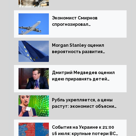
экономического роста в
следующем отчете
Экономист Смирнов
спрогнозировал
подорожание авиабилетов в
России
Morgan Stanley оценил
вероятность развития
рецессии в ЕС
Дмитрий Медведев оценил
идею приравнять детей
Сталинграда к блокадникам
Рубль укрепляется, а цены
растут: экономист объяснил
влияние падающего доллара
на рынок РФ
События на Украине к 21:00
16 июля: крупные потери ВСУ