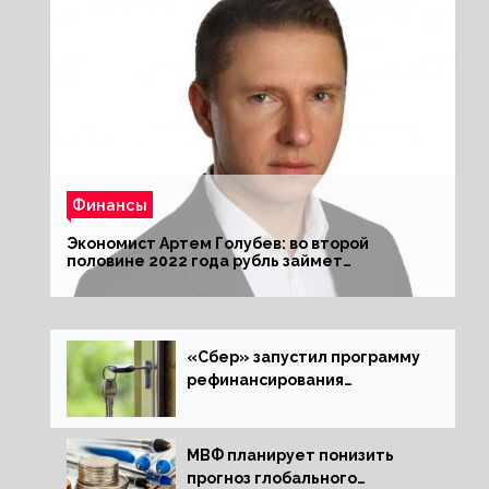
Финансы
Экономист Артем Голубев: во второй
половине 2022 года рубль займет
комфортный курс
«Сбер» запустил программу
рефинансирования
ипотечных займов
МВФ планирует понизить
прогноз глобального