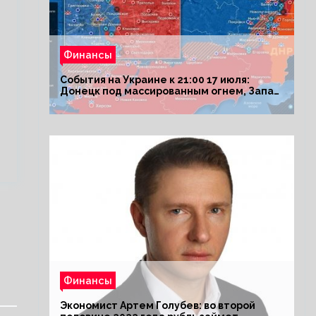
Финансы
События на Украине к 21:00 17 июля:
Донецк под массированным огнем, Запад
поставил Киеву ультиматум
Финансы
Экономист Артем Голубев: во второй