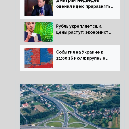
Дмитрий Медведев
оценил идею приравнять
детей Сталинграда к
блокадникам
Рубль укрепляется, а
цены растут: экономист
объяснил влияние
падающего доллара на
рынок РФ
События на Украине к
21:00 16 июля: крупные
потери ВСУ под
Северском, Киев
обстреливает Донбасс из
HIMARS