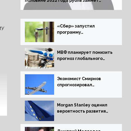
половине 2022 года рубль займет
комфортный курс
«Сбер» запустил
ИУ
программу
рефинансирования
ипотечных займов
МВФ планирует понизить
прогноз глобального
экономического роста в
следующем отчете
Экономист Смирнов
спрогнозировал
подорожание
авиабилетов в России
Morgan Stanley оценил
вероятность развития
рецессии в ЕС