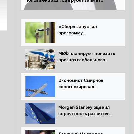
половине 2022 года рубль займет
комфортный курс
«Сбер» запустил
программу
рефинансирования
ипотечных займов
МВФ планирует понизить
прогноз глобального
экономического роста в
следующем отчете
Экономист Смирнов
спрогнозировал
подорожание
авиабилетов в России
Morgan Stanley оценил
вероятность развития
рецессии в ЕС