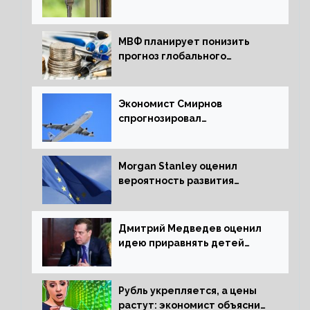
ипотечных займов
МВФ планирует понизить
прогноз глобального
экономического роста в
следующем отчете
Экономист Смирнов
спрогнозировал
подорожание авиабилетов в
России
Morgan Stanley оценил
вероятность развития
рецессии в ЕС
Дмитрий Медведев оценил
идею приравнять детей
Сталинграда к блокадникам
Рубль укрепляется, а цены
растут: экономист объяснил