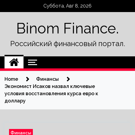
Skip
Суббота, Авг 8, 2026
to
content
Binom Finance.
Российский финансовый портал.
Home
Финансы
Экономист Исаков назвал ключевые
условия восстановления курса евро к
доллару
Финансы