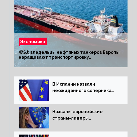
Экономика
WSJ: владельцы нефтяных танкеров Европы
наращивают транспортировку
из РФ до санкций
В Испании назвали
неожиданного соперника
США и Европы
Названы европейские
страны-лидеры
по заморозке российских
активов