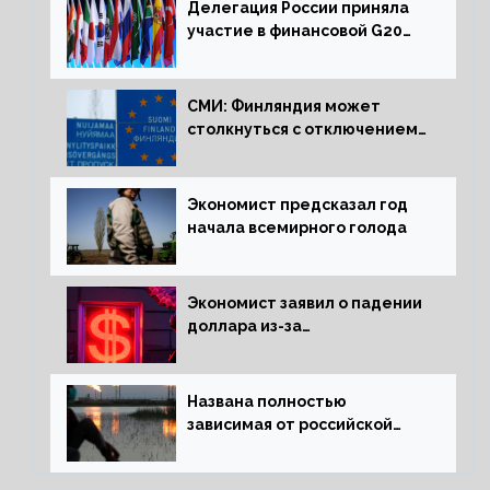
Делегация России приняла
участие в финансовой G20
в составе Минфина и ЦБ
СМИ: Финляндия может
столкнуться с отключением
электроэнергии зимой
Экономист предсказал год
начала всемирного голода
Экономист заявил о падении
доллара из-за
антироссийских санкций
Названа полностью
зависимая от российской
нефти страна