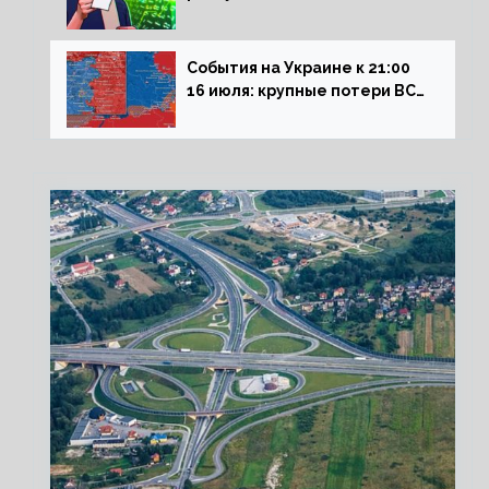
влияние падающего доллара
на рынок РФ
События на Украине к 21:00
16 июля: крупные потери ВСУ
под Северском, Киев
обстреливает Донбасс из
HIMARS