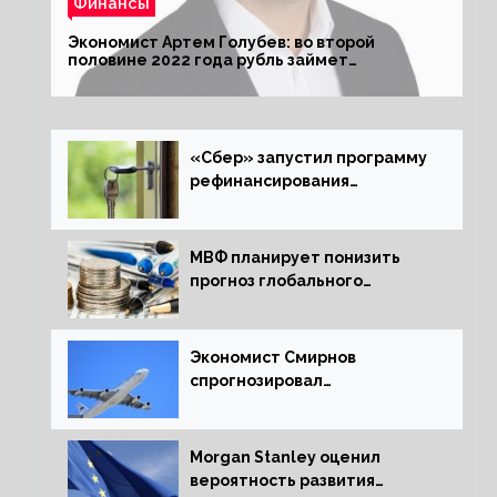
Финансы
Экономист Артем Голубев: во второй
половине 2022 года рубль займет
комфортный курс
«Сбер» запустил программу
рефинансирования
ипотечных займов
МВФ планирует понизить
прогноз глобального
экономического роста в
следующем отчете
Экономист Смирнов
спрогнозировал
подорожание авиабилетов в
России
Morgan Stanley оценил
вероятность развития