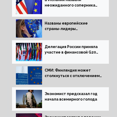
неожиданного соперника
США и Европы
Названы европейские
страны-лидеры
по заморозке российских
активов
Делегация России приняла
участие в финансовой G20
в составе Минфина и ЦБ
СМИ: Финляндия может
столкнуться с отключением
электроэнергии зимой
Экономист предсказал год
начала всемирного голода