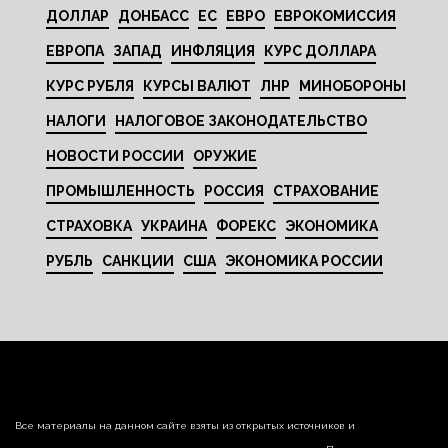
ДОЛЛАР
ДОНБАСС
ЕС
ЕВРО
ЕВРОКОМИССИЯ
ЕВРОПА
ЗАПАД
ИНФЛЯЦИЯ
КУРС ДОЛЛАРА
КУРС РУБЛЯ
КУРСЫ ВАЛЮТ
ЛНР
МИНОБОРОНЫ
НАЛОГИ
НАЛОГОВОЕ ЗАКОНОДАТЕЛЬСТВО
НОВОСТИ РОССИИ
ОРУЖИЕ
ПРОМЫШЛЕННОСТЬ
РОССИЯ
СТРАХОВАНИЕ
СТРАХОВКА
УКРАИНА
ФОРЕКС
ЭКОНОМИКА
РУБЛЬ
САНКЦИИ
США
ЭКОНОМИКА РОССИИ
Все материалы на данном сайте взяты из открытых источников и