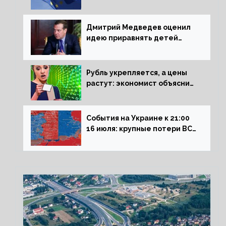
рецессии в ЕС
Дмитрий Медведев оценил
идею приравнять детей
Сталинграда к блокадникам
Рубль укрепляется, а цены
растут: экономист объяснил
влияние падающего доллара
на рынок РФ
События на Украине к 21:00
16 июля: крупные потери ВСУ
под Северском, Киев
обстреливает Донбасс из
HIMARS