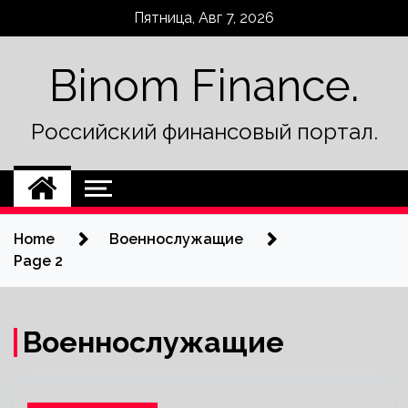
Skip
Пятница, Авг 7, 2026
to
content
Binom Finance.
Российский финансовый портал.
Home
Военнослужащие
Page 2
Военнослужащие