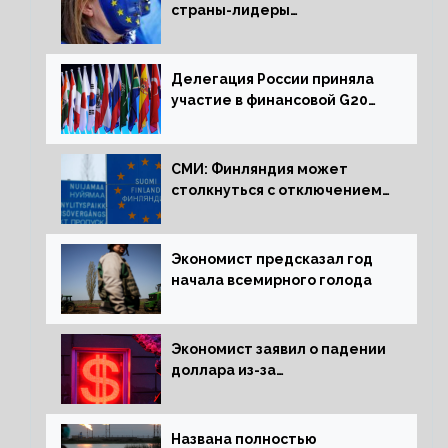
страны-лидеры
по заморозке российских
активов
Делегация России приняла
участие в финансовой G20
в составе Минфина и ЦБ
СМИ: Финляндия может
столкнуться с отключением
электроэнергии зимой
Экономист предсказал год
начала всемирного голода
Экономист заявил о падении
доллара из-за
антироссийских санкций
Названа полностью