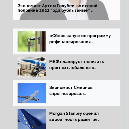
Экономист Артем Голубев: во второй
половине 2022 года рубль займет
комфортный курс
«Сбер» запустил программу
рефинансирования
ипотечных займов
МВФ планирует понизить
прогноз глобального
экономического роста в
следующем отчете
Экономист Смирнов
спрогнозировал
подорожание авиабилетов в
России
Morgan Stanley оценил
вероятность развития
рецессии в ЕС