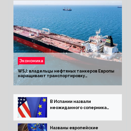
Экономика
WSJ: владельцы нефтяных танкеров Европы
наращивают транспортировку
из РФ до санкций
В Испании назвали
неожиданного соперника
США и Европы
Названы европейские