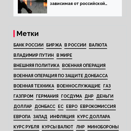
зависимая от российской
нефти страна
Метки
БАНК РОССИИ
БИРЖА
В РОССИИ
ВАЛЮТА
ВЛАДИМИР ПУТИН
В МИРЕ
ВНЕШНЯЯ ПОЛИТИКА
ВОЕННАЯ ОПЕРАЦИЯ
ВОЕННАЯ ОПЕРАЦИЯ ПО ЗАЩИТЕ ДОНБАССА
ВОЕННАЯ ТЕХНИКА
ВОЕННОСЛУЖАЩИЕ
ГАЗ
ГАЗПРОМ
ГЕРМАНИЯ
ГОСДУМА
ДНР
ДЕНЬГИ
ДОЛЛАР
ДОНБАСС
ЕС
ЕВРО
ЕВРОКОМИССИЯ
ЕВРОПА
ЗАПАД
ИНФЛЯЦИЯ
КУРС ДОЛЛАРА
КУРС РУБЛЯ
КУРСЫ ВАЛЮТ
ЛНР
МИНОБОРОНЫ