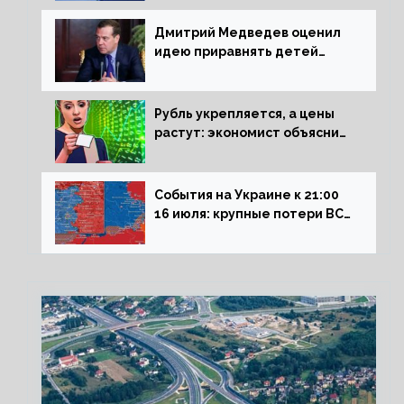
Дмитрий Медведев оценил
идею приравнять детей
Сталинграда к блокадникам
Рубль укрепляется, а цены
растут: экономист объяснил
влияние падающего доллара
на рынок РФ
События на Украине к 21:00
16 июля: крупные потери ВСУ
под Северском, Киев
обстреливает Донбасс из
HIMARS