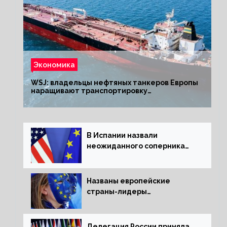
Экономика
WSJ: владельцы нефтяных танкеров Европы
наращивают транспортировку
из РФ до санкций
В Испании назвали
неожиданного соперника
США и Европы
Названы европейские
страны-лидеры
по заморозке российских
активов
Делегация России приняла