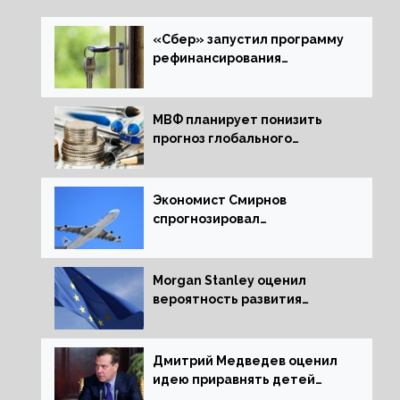
«Сбер» запустил программу
рефинансирования
ипотечных займов
МВФ планирует понизить
прогноз глобального
экономического роста в
следующем отчете
Экономист Смирнов
спрогнозировал
подорожание авиабилетов в
России
Morgan Stanley оценил
вероятность развития
рецессии в ЕС
Дмитрий Медведев оценил
идею приравнять детей
Сталинграда к блокадникам