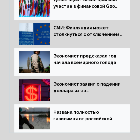
участие в финансовой G20
в составе Минфина и ЦБ
СМИ: Финляндия может
столкнуться с отключением
электроэнергии зимой
Экономист предсказал год
начала всемирного голода
Экономист заявил о падении
доллара из-за
антироссийских санкций
Названа полностью
зависимая от российской
нефти страна