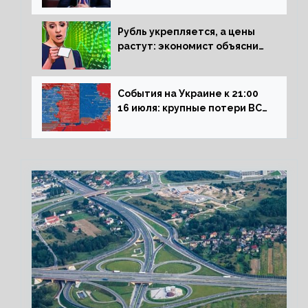
Рубль укрепляется, а цены
растут: экономист объяснил
влияние падающего доллара
на рынок РФ
События на Украине к 21:00
16 июля: крупные потери ВСУ
под Северском, Киев
обстреливает Донбасс из
HIMARS