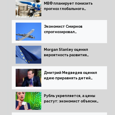
МВФ планирует понизить
прогноз глобального
экономического роста в
следующем отчете
Экономист Смирнов
спрогнозировал
подорожание авиабилетов в
России
Morgan Stanley оценил
вероятность развития
рецессии в ЕС
Дмитрий Медведев оценил
идею приравнять детей
Сталинграда к блокадникам
Рубль укрепляется, а цены
растут: экономист объяснил
влияние падающего доллара
на рынок РФ